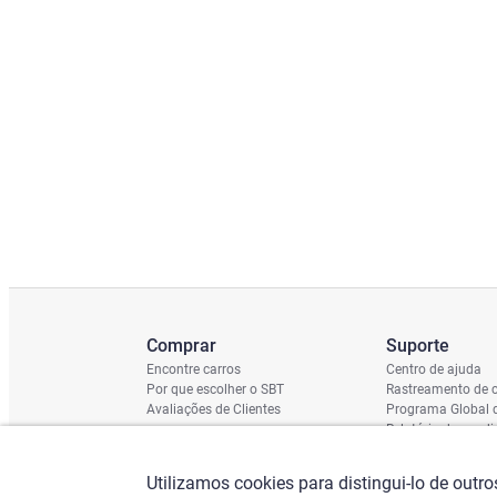
Comprar
Suporte
Encontre carros
Centro de ajuda
Por que escolher o SBT
Rastreamento de c
Avaliações de Clientes
Programa Global 
Relatório de cond
Cronograma de En
Verificação do Ch
Utilizamos cookies para distingui-lo de outr