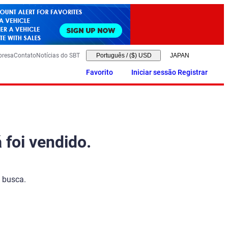
presa
Contato
Notícias do SBT
Português
/
($) USD
Favorito
Iniciar sessão Registrar
 foi vendido.
 busca.