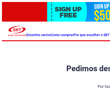
Encontre carros
Como comprar
Por que escolher o SBT
Pedimos desc
Por fa