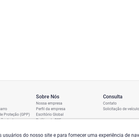
Sobre Nós
Consulta
Nossa empresa
Contato
arro
Perfil da empresa
Solicitação de veícul
de Proteção (GPP)
Escritório Global
ição de dano
Política de RSE
vio
assi
os usuários do nosso site e para fornecer uma experiência de n