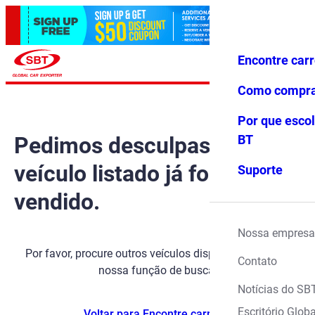
Encontre car
Conecte-
Favoritos
Menu
se
Como compr
Por que escol
Pedimos desculpas, mas o
BT
veículo listado já foi
Suporte
vendido.
Nossa empresa
Por favor, procure outros veículos disponíveis usando
Contato
nossa função de busca.
Notícias do SB
Escritório Globa
Voltar para Encontre carros