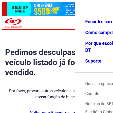
Encontre car
Conecte-
Favoritos
Menu
se
Como compr
Por que escol
Pedimos desculpas, mas o
BT
veículo listado já foi
Suporte
vendido.
Nossa empresa
Por favor, procure outros veículos disponíveis usando
Contato
nossa função de busca.
Notícias do SB
Escritório Globa
Voltar para Encontre carros