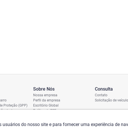
Sobre Nós
Consulta
Nossa empresa
Contato
arro
Perfil da empresa
Solicitação de veícul
de Proteção (GPP)
Escritório Global
ição de dano
Política de RSE
vio
assi
os usuários do nosso site e para fornecer uma experiência de n