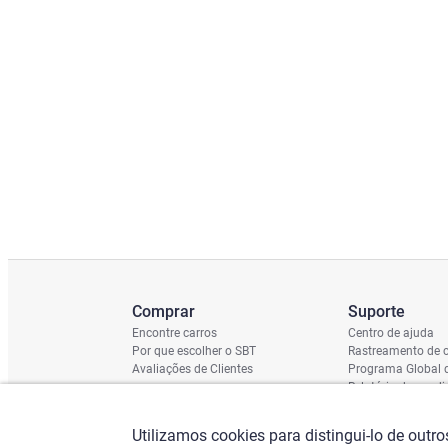
Comprar
Suporte
Encontre carros
Centro de ajuda
Por que escolher o SBT
Rastreamento de c
Avaliações de Clientes
Programa Global 
Relatório de cond
Cronograma de En
Verificação do Ch
Utilizamos cookies para distingui-lo de outr