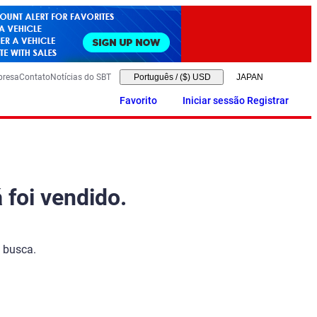
presa
Contato
Notícias do SBT
Português
/
($) USD
Favorito
Iniciar sessão Registrar
 foi vendido.
 busca.