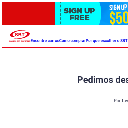
Encontre carros
Como comprar
Por que escolher o SBT
Pedimos desc
Por fa