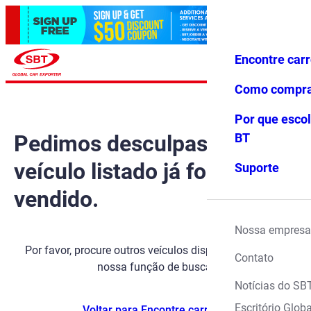
Encontre car
Conecte-
Favoritos
Menu
se
Como compr
Por que escol
Pedimos desculpas, mas o
BT
veículo listado já foi
Suporte
vendido.
Nossa empresa
Por favor, procure outros veículos disponíveis usando
Contato
nossa função de busca.
Notícias do SB
Escritório Globa
Voltar para Encontre carros