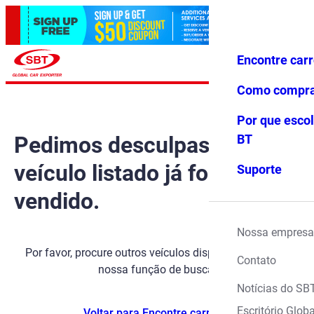
Encontre car
Conecte-
Favoritos
Menu
se
Como compr
Por que escol
Pedimos desculpas, mas o
BT
veículo listado já foi
Suporte
vendido.
Nossa empresa
Por favor, procure outros veículos disponíveis usando
Contato
nossa função de busca.
Notícias do SB
Escritório Globa
Voltar para Encontre carros