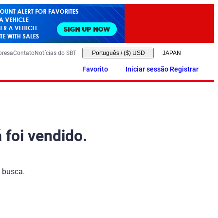
presa
Contato
Notícias do SBT
Português
/
($) USD
Favorito
Iniciar sessão Registrar
 foi vendido.
 busca.