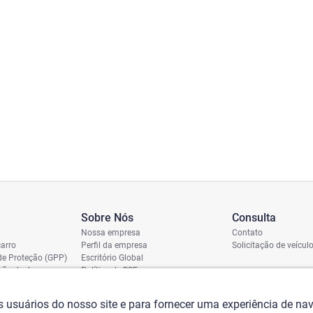
Sobre Nós
Consulta
Nossa empresa
Contato
arro
Perfil da empresa
Solicitação de veícul
de Proteção (GPP)
Escritório Global
ição de dano
Política de RSE
vio
assi
os usuários do nosso site e para fornecer uma experiência de n