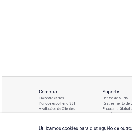
Comprar
Suporte
Encontre carros
Centro de ajuda
Por que escolher o SBT
Rastreamento de c
Avaliações de Clientes
Programa Global 
Relatório de cond
Cronograma de En
Verificação do Ch
Utilizamos cookies para distingui-lo de outr