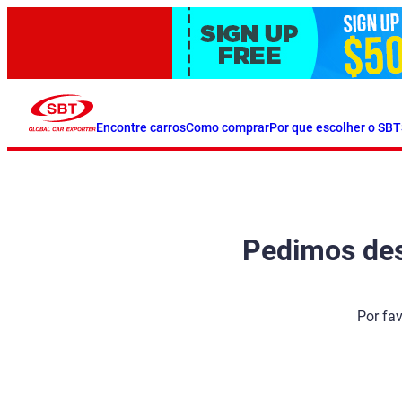
Encontre carros
Como comprar
Por que escolher o SBT
Pedimos desc
Por fa