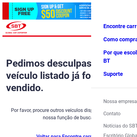
Encontre car
Conecte-
Favoritos
Menu
se
Como compr
Por que escol
Pedimos desculpas, mas o
BT
veículo listado já foi
Suporte
vendido.
Nossa empresa
Por favor, procure outros veículos disponíveis usando
Contato
nossa função de busca.
Notícias do SB
Escritório Globa
Voltar para Encontre carros