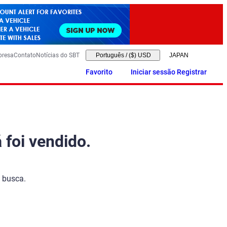
presa
Contato
Notícias do SBT
Português
/
($) USD
Favorito
Iniciar sessão Registrar
 foi vendido.
 busca.