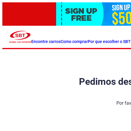
Encontre carros
Como comprar
Por que escolher o SBT
Pedimos desc
Por fa