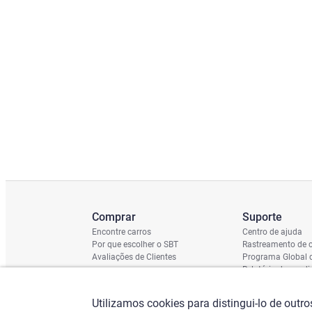
Comprar
Suporte
Encontre carros
Centro de ajuda
Por que escolher o SBT
Rastreamento de c
Avaliações de Clientes
Programa Global 
Relatório de cond
Cronograma de En
Verificação do Ch
Utilizamos cookies para distingui-lo de outr