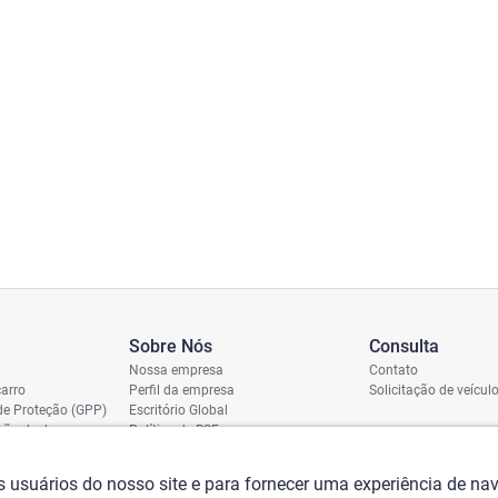
Sobre Nós
Consulta
Nossa empresa
Contato
arro
Perfil da empresa
Solicitação de veícul
de Proteção (GPP)
Escritório Global
ição de dano
Política de RSE
vio
assi
os usuários do nosso site e para fornecer uma experiência de n