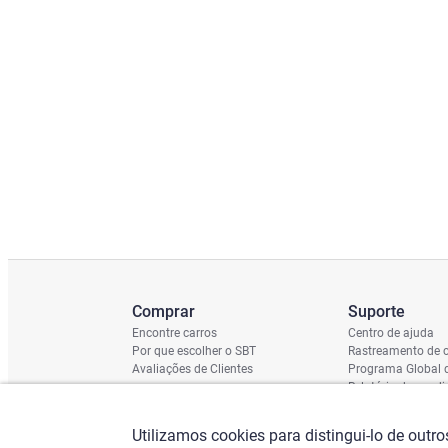
Comprar
Suporte
Encontre carros
Centro de ajuda
Por que escolher o SBT
Rastreamento de c
Avaliações de Clientes
Programa Global 
Relatório de cond
Cronograma de En
Verificação do Ch
Utilizamos cookies para distingui-lo de outr