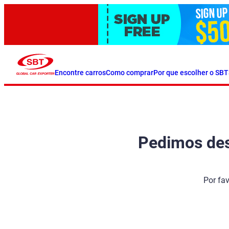
Encontre carros
Como comprar
Por que escolher o SBT
Pedimos desc
Por fa