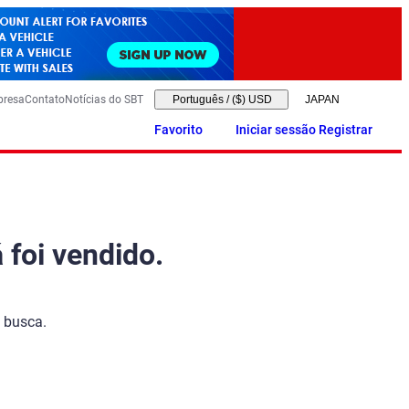
presa
Contato
Notícias do SBT
Português
/
($) USD
Favorito
Iniciar sessão Registrar
 foi vendido.
 busca.