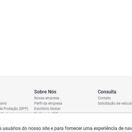
Sobre Nós
Consulta
Nossa empresa
Contato
arro
Perfil da empresa
Solicitação de veícul
de Proteção (GPP)
Escritório Global
ição de dano
Política de RSE
vio
assi
os usuários do nosso site e para fornecer uma experiência de n