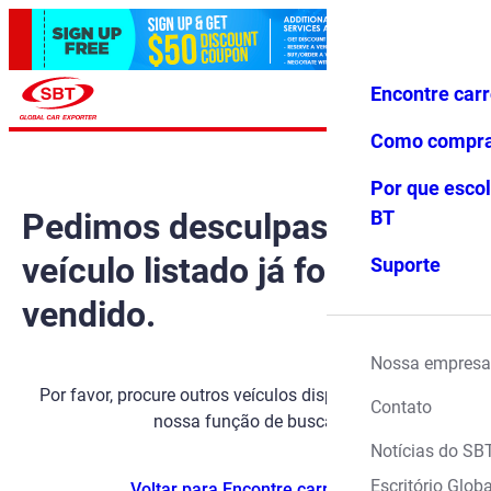
Encontre car
Conecte-
Favoritos
Menu
se
Como compr
Por que escol
Pedimos desculpas, mas o
BT
veículo listado já foi
Suporte
vendido.
Nossa empresa
Por favor, procure outros veículos disponíveis usando
Contato
nossa função de busca.
Notícias do SB
Escritório Globa
Voltar para Encontre carros