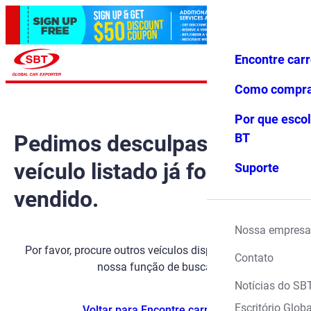
Encontre car
Conecte-
Favoritos
Menu
se
Como compr
Por que escol
Pedimos desculpas, mas o
BT
veículo listado já foi
Suporte
vendido.
Nossa empresa
Por favor, procure outros veículos disponíveis usando
Contato
nossa função de busca.
Notícias do SB
Escritório Globa
Voltar para Encontre carros