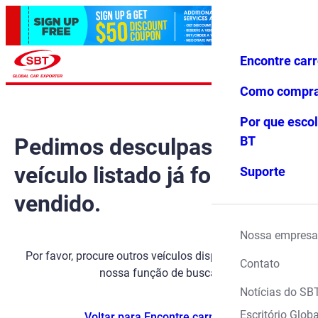
Encontre car
Conecte-
Favoritos
Menu
se
Como compr
Por que escol
Pedimos desculpas, mas o
BT
veículo listado já foi
Suporte
vendido.
Nossa empresa
Por favor, procure outros veículos disponíveis usando
Contato
nossa função de busca.
Notícias do SB
Escritório Globa
Voltar para Encontre carros