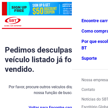
Encontre car
Conecte-
Favoritos
Menu
se
Como compr
Por que escol
Pedimos desculpas, mas o
BT
veículo listado já foi
Suporte
vendido.
Nossa empresa
Por favor, procure outros veículos disponíveis usando
Contato
nossa função de busca.
Notícias do SB
Escritório Globa
Voltar para Encontre carros