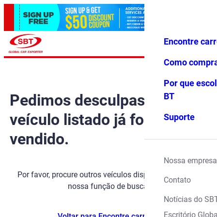
Encontre car
Conecte-
Favoritos
Menu
se
Como compr
Por que escol
Pedimos desculpas, mas o
BT
veículo listado já foi
Suporte
vendido.
Nossa empresa
Por favor, procure outros veículos disponíveis usando
Contato
nossa função de busca.
Notícias do SB
Escritório Globa
Voltar para Encontre carros