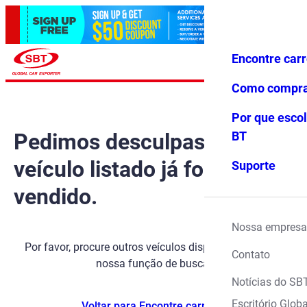
Encontre car
Conecte-
Favoritos
Menu
se
Como compr
Por que escol
Pedimos desculpas, mas o
BT
veículo listado já foi
Suporte
vendido.
Nossa empresa
Por favor, procure outros veículos disponíveis usando
Contato
nossa função de busca.
Notícias do SB
Escritório Globa
Voltar para Encontre carros