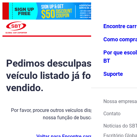
Encontre car
Conecte-
Favoritos
Menu
se
Como compr
Por que escol
Pedimos desculpas, mas o
BT
veículo listado já foi
Suporte
vendido.
Nossa empresa
Por favor, procure outros veículos disponíveis usando
Contato
nossa função de busca.
Notícias do SB
Escritório Globa
Voltar para Encontre carros