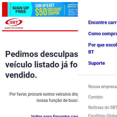
Encontre car
Conecte-
Favoritos
Menu
se
Como compr
Por que escol
Pedimos desculpas, mas o
BT
veículo listado já foi
Suporte
vendido.
Nossa empresa
Por favor, procure outros veículos disponíveis usando
Contato
nossa função de busca.
Notícias do SB
Escritório Globa
Voltar para Encontre carros