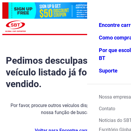
Encontre car
Conecte-
Favoritos
Menu
se
Como compr
Por que escol
Pedimos desculpas, mas o
BT
veículo listado já foi
Suporte
vendido.
Nossa empresa
Por favor, procure outros veículos disponíveis usando
Contato
nossa função de busca.
Notícias do SB
Escritório Globa
Voltar para Encontre carros