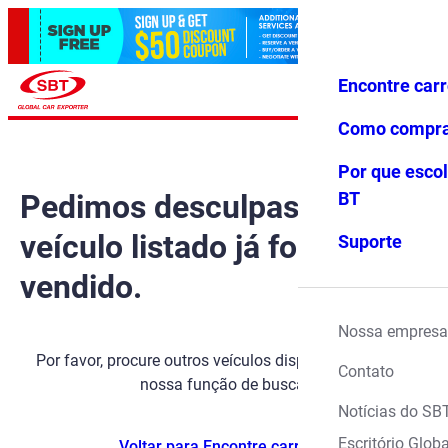
Encontre car
Conecte-
Favoritos
Menu
se
Como compr
Por que escol
Pedimos desculpas, mas o
BT
veículo listado já foi
Suporte
vendido.
Nossa empresa
Por favor, procure outros veículos disponíveis usando
Contato
nossa função de busca.
Notícias do SB
Escritório Globa
Voltar para Encontre carros