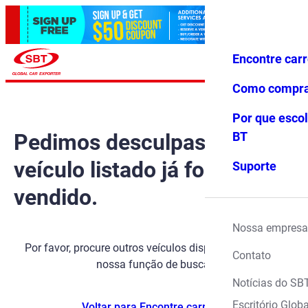
Encontre car
Conecte-
Favoritos
Menu
se
Como compr
Por que escol
Pedimos desculpas, mas o
BT
veículo listado já foi
Suporte
vendido.
Nossa empresa
Por favor, procure outros veículos disponíveis usando
Contato
nossa função de busca.
Notícias do SB
Escritório Globa
Voltar para Encontre carros