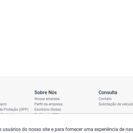
Sobre Nós
Consulta
Nossa empresa
Contato
arro
Perfil da empresa
Solicitação de veícul
de Proteção (GPP)
Escritório Global
ição de dano
Política de RSE
vio
assi
os usuários do nosso site e para fornecer uma experiência de n