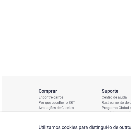
Comprar
Suporte
Encontre carros
Centro de ajuda
Por que escolher o SBT
Rastreamento de c
Avaliações de Clientes
Programa Global 
Relatório de cond
Cronograma de En
Verificação do Ch
Utilizamos cookies para distingui-lo de outr