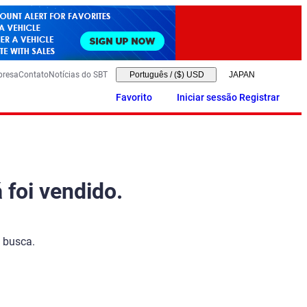
presa
Contato
Notícias do SBT
Português
/
($) USD
Favorito
Iniciar sessão Registrar
 foi vendido.
 busca.