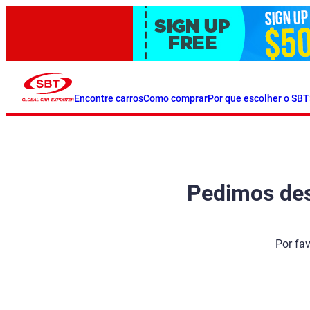
Encontre carros
Como comprar
Por que escolher o SBT
Pedimos desc
Por fa