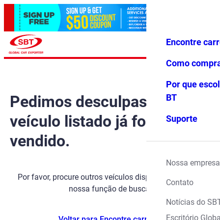
Encontre car
Conecte-
Favoritos
Menu
se
Como compr
Por que escol
Pedimos desculpas, mas o
BT
veículo listado já foi
Suporte
vendido.
Nossa empresa
Por favor, procure outros veículos disponíveis usando
Contato
nossa função de busca.
Notícias do SB
Escritório Globa
Voltar para Encontre carros