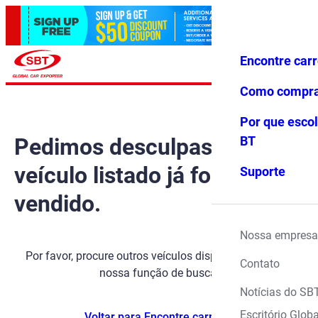
Encontre car
Conecte-
Favoritos
Menu
se
Como compr
Por que escol
Pedimos desculpas, mas o
BT
veículo listado já foi
Suporte
vendido.
Nossa empresa
Por favor, procure outros veículos disponíveis usando
Contato
nossa função de busca.
Notícias do SB
Escritório Globa
Voltar para Encontre carros