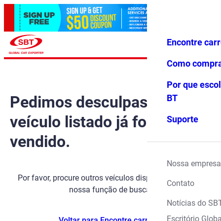
Encontre car
Conecte-
Favoritos
Menu
se
Como compr
Por que escol
Pedimos desculpas, mas o
BT
veículo listado já foi
Suporte
vendido.
Nossa empresa
Por favor, procure outros veículos disponíveis usando
Contato
nossa função de busca.
Notícias do SB
Escritório Globa
Voltar para Encontre carros