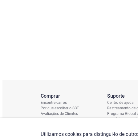
Comprar
Suporte
Encontre carros
Centro de ajuda
Por que escolher o SBT
Rastreamento de c
Avaliações de Clientes
Programa Global 
Relatório de cond
Cronograma de En
Verificação do Ch
Utilizamos cookies para distingui-lo de outr