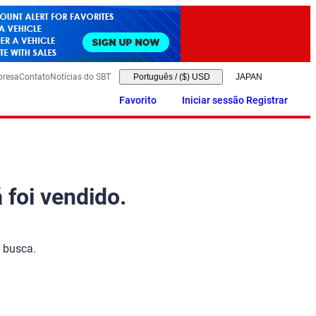
presa
Contato
Notícias do SBT
Português
/
($) USD
Favorito
Iniciar sessão Registrar
 foi vendido.
 busca.