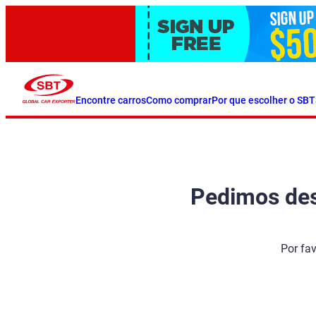
Encontre carros
Como comprar
Por que escolher o SBT
Pedimos desc
Por fa