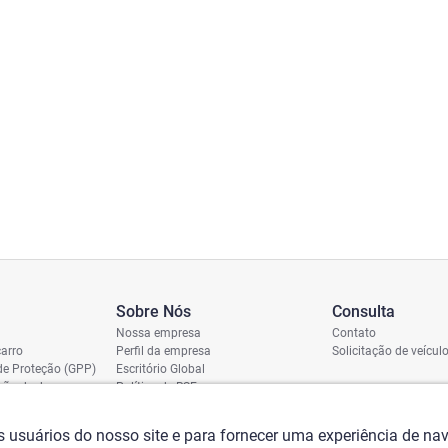
Sobre Nós
Consulta
Nossa empresa
Contato
arro
Perfil da empresa
Solicitação de veícul
de Proteção (GPP)
Escritório Global
ição de dano
Política de RSE
vio
assi
os usuários do nosso site e para fornecer uma experiência de n