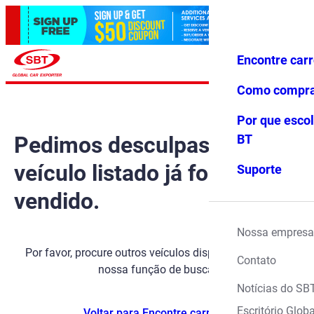
Encontre car
Conecte-
Favoritos
Menu
se
Como compr
Por que escol
Pedimos desculpas, mas o
BT
veículo listado já foi
Suporte
vendido.
Nossa empresa
Por favor, procure outros veículos disponíveis usando
Contato
nossa função de busca.
Notícias do SB
Escritório Globa
Voltar para Encontre carros