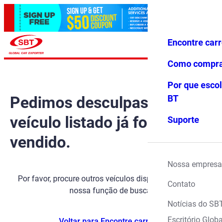
Encontre car
Conecte-
Favoritos
Menu
se
Como compr
Por que escol
Pedimos desculpas, mas o
BT
veículo listado já foi
Suporte
vendido.
Nossa empresa
Por favor, procure outros veículos disponíveis usando
Contato
nossa função de busca.
Notícias do SB
Escritório Globa
Voltar para Encontre carros