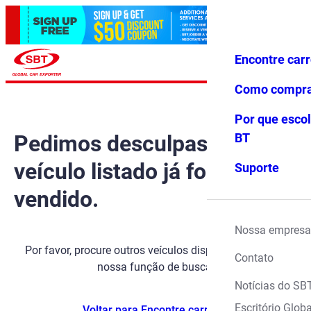
Encontre car
Conecte-
Favoritos
Menu
se
Como compr
Por que escol
Pedimos desculpas, mas o
BT
veículo listado já foi
Suporte
vendido.
Nossa empresa
Por favor, procure outros veículos disponíveis usando
Contato
nossa função de busca.
Notícias do SB
Escritório Globa
Voltar para Encontre carros