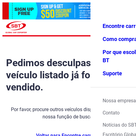
Encontre car
Conecte-
Favoritos
Menu
se
Como compr
Por que escol
Pedimos desculpas, mas o
BT
veículo listado já foi
Suporte
vendido.
Nossa empresa
Por favor, procure outros veículos disponíveis usando
Contato
nossa função de busca.
Notícias do SB
Escritório Globa
Voltar para Encontre carros