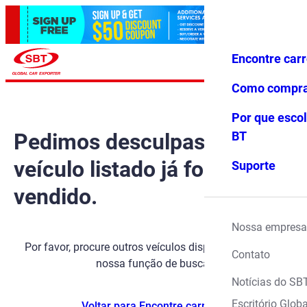
Encontre car
Conecte-
Favoritos
Menu
se
Como compr
Por que escol
Pedimos desculpas, mas o
BT
veículo listado já foi
Suporte
vendido.
Nossa empresa
Por favor, procure outros veículos disponíveis usando
Contato
nossa função de busca.
Notícias do SB
Escritório Globa
Voltar para Encontre carros