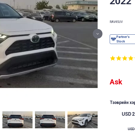
2022 
RAV4
SUV
Ask
Тээврийн хэр
USD
2
USD