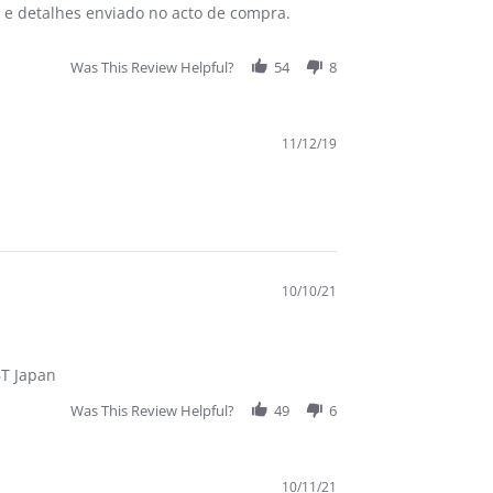
s e detalhes enviado no acto de compra.
Was This Review Helpful?
54
8
11/12/19
10/10/21
BT Japan
Was This Review Helpful?
49
6
10/11/21