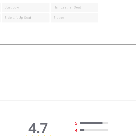
Just Low
Half Leather Seat
Side Lift Up Seat
Sloper
4.7
5
4