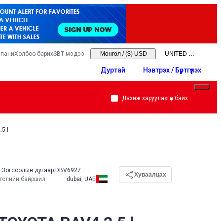
мпани
Холбоо барих
SBT мэдээ
Монгол
/
($) USD
Дуртай
Нэвтрэх / Бүртгүүлэх
Дахиж харуулахгүй байх
5 l
Зогсоолын дугаар:
DBV6927
Хуваалцах
эгслийн байршил
:
dubai, UAE