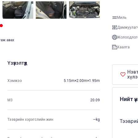
Миль
Дамжуулаг
Жолоодлог
таж авах
Хаалга
Үзүүлэлтүүд
Нэвт
хүлэ
Хэмжээ
5.15m×2.00m×1.95m
Нийт ү
М3
20.09
Тээврийн хэрэгслийн жин
—kg
Тээврий