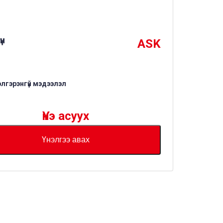
үн
ASK
элгэрэнгүй мэдээлэл
Үнэ асуух
Үнэлгээ авах