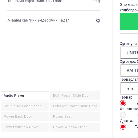
Тээврийн хэрэгслийн нийт жин
—kg
Энэ машин
холбогдон
Ачааны хамгийн өндөр хүчин чадал
—kg
Хүргэх улс
Хүргэгдэх
Тээвэрлэ
Audio Player
Both Power Slide Door
Тээвэр
Т
Double Air Conditioner
Left Side Power Slide Door
Хяналт ша
Т
Power Back Door
Power Seat
Даатгал
Т
Power Window Driver
Power Window Front