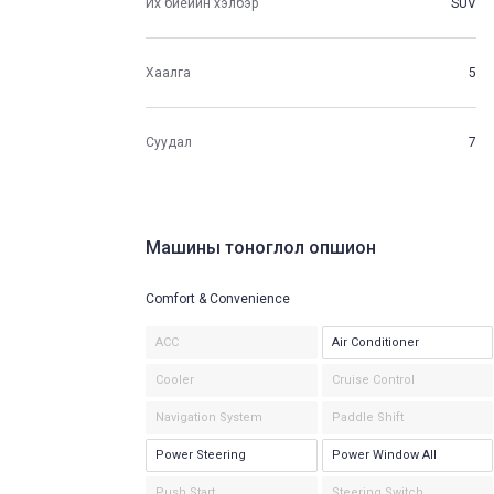
Их биеийн хэлбэр
SUV
Хаалга
5
Суудал
7
Машины тоноглол опшион
Comfort & Convenience
ACC
Air Conditioner
Cooler
Cruise Control
Navigation System
Paddle Shift
Power Steering
Power Window All
Push Start
Steering Switch