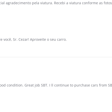
cial agradecimento pela viatura. Recebi a viatura conforme as foto
e você, Sr. Cezar! Aproveite o seu carro.
good condition. Great job SBT. I ll continue to purchase cars from S