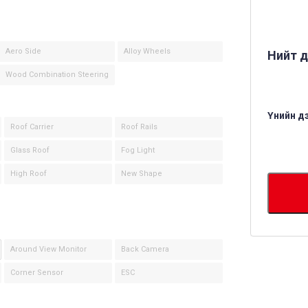
Aero Side
Alloy Wheels
Нийт д
Wood Combination Steering
Үнийн д
Roof Carrier
Roof Rails
Glass Roof
Fog Light
High Roof
New Shape
Around View Monitor
Back Camera
Corner Sensor
ESC