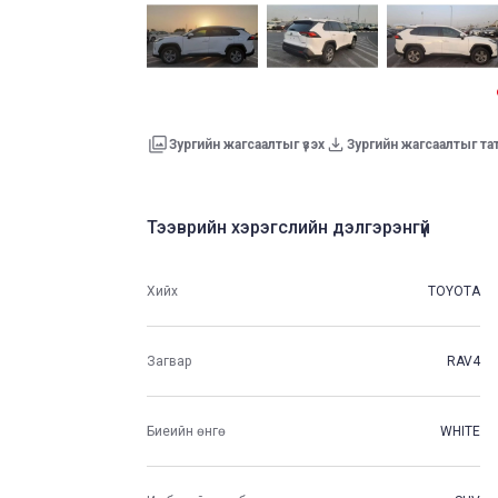
Зургийн жагсаалтыг үзэх
Зургийн жагсаалтыг та
Тээврийн хэрэгслийн дэлгэрэнгүй
Хийх
TOYOTA
Загвар
RAV4
Биеийн өнгө
WHITE