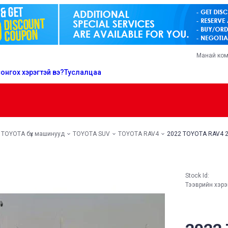
Манай ко
онгох хэрэгтэй вэ?
Туслалцаа
TOYOTA бүх машинууд
TOYOTA SUV
TOYOTA RAV4
2022 TOYOTA RAV4 2.
Stock Id:
Тээврийн хэр