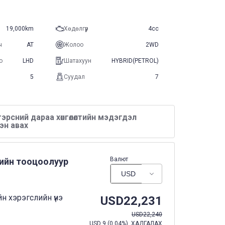
19,000km
Хөдөлгүүр
4cc
ч
AT
Жолоо
2WD
о
LHD
Шатахуун
HYBRID(PETROL)
5
Суудал
7
эрсний дараа хөнгөлөлтийн мэдэгдэл
эн авах
Валют
нийн тооцоолуур
н хэрэгслийн үнэ
USD
22,231
USD
22,240
USD
9
(
0.04%
) ХАДГАЛАХ