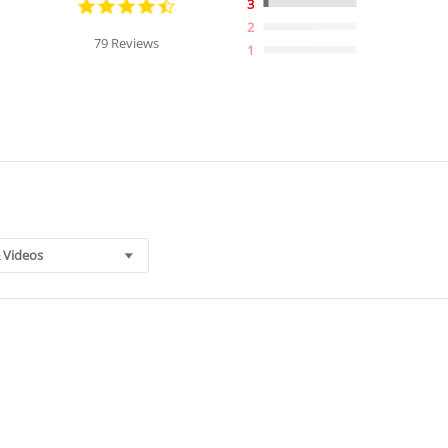
4.7
3
star
2
rating
79 Reviews
1
 Videos