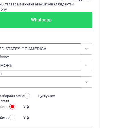
ы талаар мэдээлэл авахыг хүсвэл бидэнтэй
о уу
Whatsapp
 боомт
лт
өлбөрийн өмнө
Цуглуулах
лгалт
иймээ
Үгүй
иймээ
Үгүй