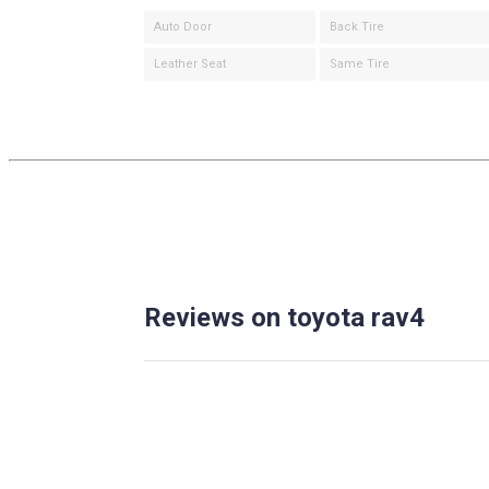
Auto Door
Back Tire
Leather Seat
Same Tire
Reviews on toyota rav4