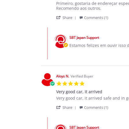
Review
review
Primeiro, gostaria de endereçar espe
by
stating
Recomendo aos outros.
Cesar
Toyota
'
T.
Rav4
Share
Comments (1)
Share
on
Moçambique,
Review
9
Mocuba
Comments
by
Nov
by
Cesar
2019
SBT Japan Support
Store
T.
Owner
Estamos felizes em ouvir isso d
on
on
9
Review
Nov
by
2019
Cesar
T.
on
Aloys N.
Verified Buyer
9
5.0
Nov
star
2019
Very good car, it arrived
rating
Review
review
Very good car, it arrived safe and in 
by
stating
'
Aloys
Very
Share
Comments (1)
Share
N.
good
Review
on
car,
Comments
by
10
it
by
Aloys
Oct
arrived
SBT Japan Support