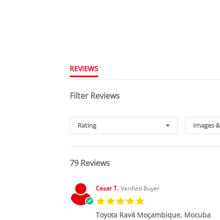
REVIEWS
Filter Reviews
Rating
Images &
79 Reviews
Cesar T.
Verified Buyer
5.0
star
Toyota Rav4 Moçambique, Mocuba
rating