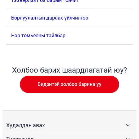
Тээвэрлэлт ба баримт бичиг
Борлуулалтын дараах үйлчилгээ
Нэр томьёоны тайлбар
Холбоо барих шаардлагатай юу?
Бидэнтэй холбоо барина уу
Худалдан авах