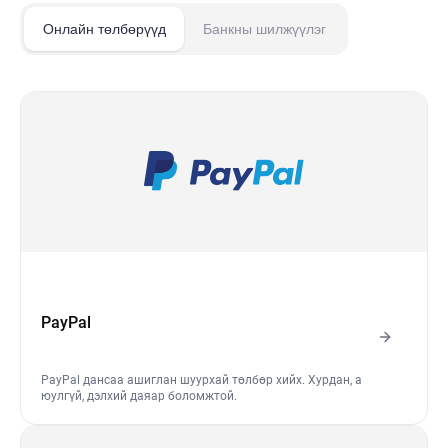
Онлайн төлбөрүүд
Банкны шилжүүлэг
PayPal
PayPal дансаа ашиглан шуурхай төлбөр хийх. Хурдан, а
юулгүй, дэлхий даяар боломжтой.