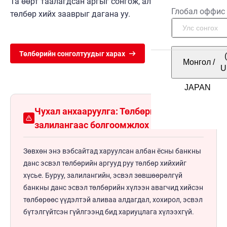
Та өөрт таалагдсан аргыг сонгож, алхам алхмаар
Глобал оффис
төлбөр хийх зааврыг дагана уу.
Төлбөрийн сонголтуудыг харах
Монгол
/
U
Чухал анхааруулга: Төлбөрийн
залилангаас болгоомжлох
Зөвхөн энэ вэбсайтад харуулсан албан ёсны банкны
данс эсвэл төлбөрийн аргууд руу төлбөр хийхийг
хүсье. Буруу, залилангийн, эсвэл зөвшөөрөлгүй
банкны данс эсвэл төлбөрийн хүлээн авагчид хийсэн
төлбөрөөс үүдэлтэй аливаа алдагдал, хохирол, эсвэл
бүтэлгүйтсэн гүйлгээнд бид хариуцлага хүлээхгүй.