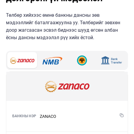
Төлбөр хийхээс өмнө банкны дансны зөв
мэдээллийг баталгаажуулна уу. Төлбөрийг зөвхөн
доор жагсаасан эсвэл биднээс шууд өгсөн албан
ёсны дансны мэдээлэл рүү хийх ёстой.
ZANACO
БАНКНЫ НЭР