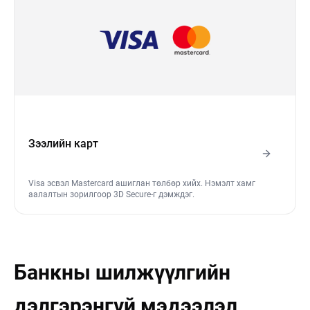
Зээлийн карт
Visa эсвэл Mastercard ашиглан төлбөр хийх. Нэмэлт хамг
аалалтын зорилгоор 3D Secure-г дэмждэг.
Банкны шилжүүлгийн
дэлгэрэнгүй мэдээлэл