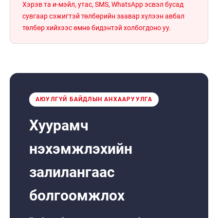
Хэрэв та и-мэйл, утас, SMS, WhatsApp эсвэл бусад
сувгаар сэжигтэй төлбөрийн заавар хүлээн авбал
төлбөр хийхээс өмнө бидэнтэй холбогдоно уу.
АЮУЛГҮЙ БАЙДЛЫН АНХААРУУЛГА
Хуурамч
нэхэмжлэхийн
залилангаас
болгоомжлох