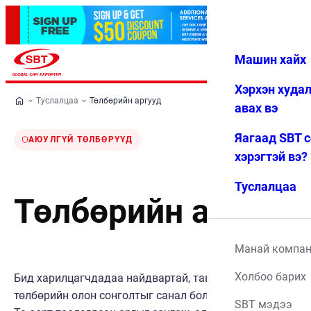
Машин хайх
Нэвтрэх
Дуртай
Цэс
Хэрхэн худа
Туслалцаа
Төлбөрийн аргууд
авах вэ
Яагаад SBT 
АЮУЛГҮЙ ТӨЛБӨРҮҮД
хэрэгтэй вэ?
Туслалцаа
Төлбөрийн аргууд
Манай компа
Холбоо барих
Бид харилцагчдадаа найдвартай, тав тухтай
төлбөрийн олон сонголтыг санал болгодог.
SBT мэдээ