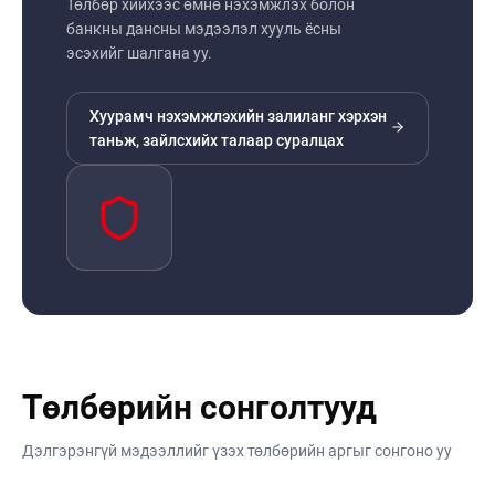
Төлбөр хийхээс өмнө нэхэмжлэх болон
банкны дансны мэдээлэл хууль ёсны
эсэхийг шалгана уу.
Хуурамч нэхэмжлэхийн залиланг хэрхэн
таньж, зайлсхийх талаар суралцах
Төлбөрийн сонголтууд
Дэлгэрэнгүй мэдээллийг үзэх төлбөрийн аргыг сонгоно уу