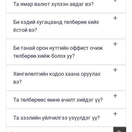
Та ямар валют хүлээн авдаг вэ?
Би хэдий хугацаанд төлбөрөө хийх
ёстой вэ?
Би танай орон нутгийн оффист очиж
төлбөрөө хийж болох уу?
Хөнгөлөлтийн кодоо хаана оруулах
вэ?
Та төлбөрөөс өмнө ачилт хийдэг үү?
Та зээлийн үйлчилгээ үзүүлдэг үү?