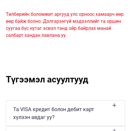
Төлбөрийн боломжит аргууд улс орноос хамаарч өөр
өөр байж болно. Дэлгэрэнгүй мэдээллийг та оршин
суугаа бүс нутаг эсвэл танд ойр байрлах манай
салбарт хандан лавлана уу.
Түгээмэл асуултууд
Та VISA кредит болон дебит карт
хүлээн авдаг уу?