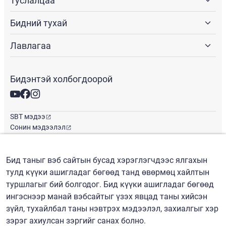
Туслалцаа
Бидний тухай
Лавлагаа
Бидэнтэй холбогдоорой
SBT мэдээ
Сонин мэдээлэл
Глобал оффис
Бид таныг вэб сайтын бусад хэрэглэгчдээс ялгахын
тулд күүки ашигладаг бөгөөд танд өвөрмөц хайлтын
Монгол
/
($) USD
туршлагыг бий болгодог. Бид күүки ашигладаг бөгөөд
ингэснээр манай вэбсайтыг үзэх явцад таны хийсэн
зүйл, тухайлбал таны нэвтрэх мэдээлэл, захиалгыг хэр
зэрэг ахиулсан зэргийг санах болно.