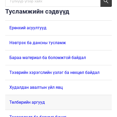
Тусламжийн сэдвүүд
Ерөнхий асуултууд
Нэвтрэх ба дансны тусламж
Бараа материал ба боломжтой байдал
Тээврийн хэрэгслийн үзлэг ба нөхцөл байдал
Худалдан авалтын үйл явц
Төлбөрийн аргууд