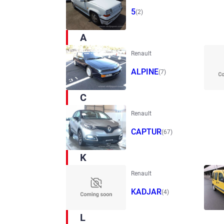
5
(2)
A
Renault
ALPINE
(7)
C
Renault
CAPTUR
(67)
K
Renault
KADJAR
(4)
L