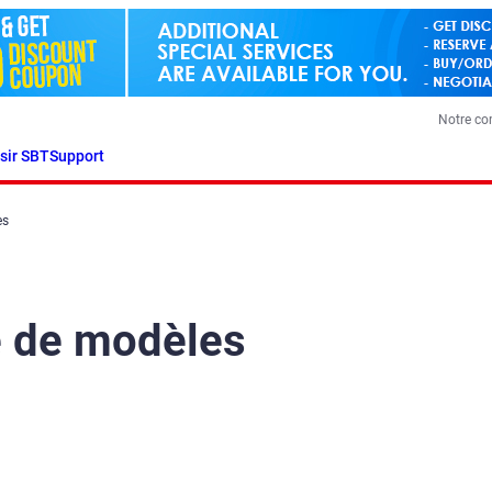
Notre c
sir SBT
Support
es
de modèles