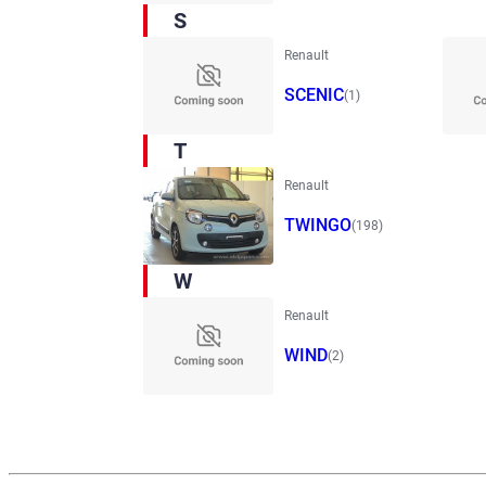
S
Renault
SCENIC
(1)
T
Renault
TWINGO
(198)
W
Renault
WIND
(2)