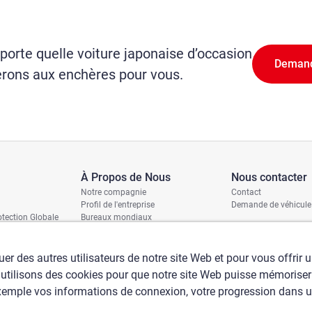
orte quelle voiture japonaise d’occasion
Demand
erons aux enchères pour vous.
À Propos de Nous
Nous contacter
Notre compagnie
Contact
Profil de l'entreprise
Demande de véhicule
tection Globale
Bureaux mondiaux
ages
Politique RSE
ition
is
er des autres utilisateurs de notre site Web et pour vous offrir 
 utilisons des cookies pour que notre site Web puisse mémoriser
 exemple vos informations de connexion, votre progression dans 