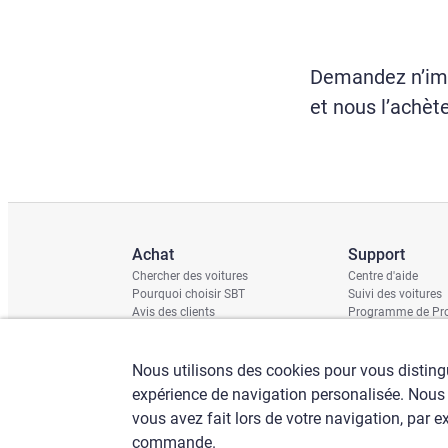
Demandez n’imp
et nous l’achèt
Achat
Support
Chercher des voitures
Centre d'aide
Pourquoi choisir SBT
Suivi des voitures
Avis des clients
Programme de Pro
Rapport de domm
Calendrier d'expéd
Contrôle du châss
Nous utilisons des cookies pour vous distingu
expérience de navigation personalisée. Nous
vous avez fait lors de votre navigation, par
commande.