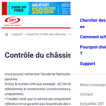
Chercher des 
Se conne
Favoris
Menu
cter
es
Support
Inspection et état des véhicules
Contrôle du châssis
Comment ach
Pourquoi choi
Contrôle du châssis
T
Support
Vous pouvez rechercher l’année de fabrication des véhicules
japonais.
Entrez le numéro VIN (par exemple : AE100-0001234) et
Notre compagn
sélectionnez le constructeur (constructeurs japonais
Contact
uniquement).
* Veuillez noter que ce service est uniquement à des fins de
Actualités SBT
référence et ne garantit pas l'exactitude des informations