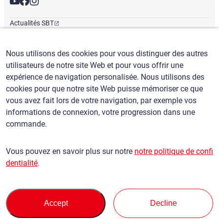
Actualités SBT
Newsletter
Bureaux mondiaux
Nous utilisons des cookies pour vous distinguer des autres
utilisateurs de notre site Web et pour vous offrir une
expérience de navigation personalisée. Nous utilisons des
Français
/
($) USD
cookies pour que notre site Web puisse mémoriser ce que
vous avez fait lors de votre navigation, par exemple vos
informations de connexion, votre progression dans une
commande.
Conditions d'utilisation
politique de confidentialité
Vous pouvez en savoir plus sur notre
notre politique de confi
Politique en matière de réclamations
dentialité
.
Politique de base contre les forces antisociales
Sécurité et contrôle des exportations
Plan du site
Privacy Policy
Terms of Servi
This site is protected by reCAPTCHA and the Google
and
ce
Accept
Decline
apply.
© SBT CO., LTD. Tous droits réservés