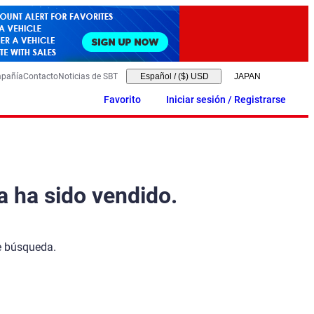
mpañía
Contacto
Noticias de SBT
Español
/
($) USD
Favorito
Iniciar sesión / Registrarse
a ha sido vendido.
de búsqueda.