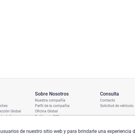
Sobre Nosotros
Consulta
Nuestra compañía
Contacto
oches
Perfil de la compañia
Solicitud de vehículo
cción Global
Oficina Global
 de daños
Política de RSE
ío
umero de chasis
 usuarios de nuestro sitio web y para brindarle una experiencia 