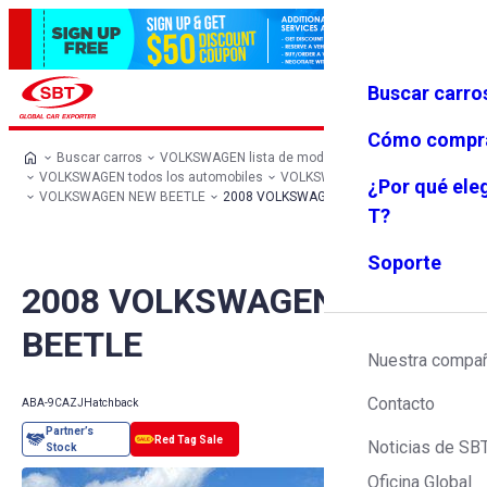
Buscar carro
Iniciar se
Favoritos
Menú
sión
Cómo compr
Buscar carros
VOLKSWAGEN lista de modelos
VOLKSWAGEN todos los automobiles
VOLKSWAGEN Hatchback
¿Por qué ele
VOLKSWAGEN NEW BEETLE
2008 VOLKSWAGEN NEW BEETLE
T?
Soporte
2008 VOLKSWAGEN NEW
BEETLE
Nuestra compa
Contacto
ABA-9CAZJ
Hatchback
Noticias de SB
Oficina Global