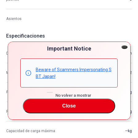
Asientos
Especificaciones
Important Notice
Dimensión
4.13m×1.73m×1.50m
Beware of Scammers Impersonating S
M3
10.72
BT Japan!
Peso del vehículo
—kg
No volver a mostrar
Close
Peso bruto del vehículo
—kg
Capacidad de carga máxima
—kg