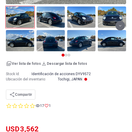
Ver lista de fotos
Descargar lista de fotos
Stock Id:
Identificación de acciones:
DYV9572
Ubicación del inventario
:
Tochigi, JAPAN
Compartir
0.0
17
1
star
rating
USD
3,562