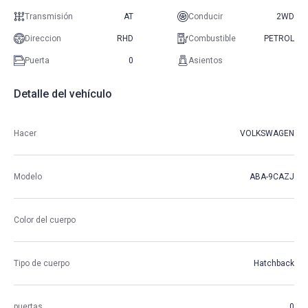
Transmisión
AT
Conducir
2WD
Direccion
RHD
Combustible
PETROL
Puerta
0
Asientos
Detalle del vehículo
Hacer
VOLKSWAGEN
Modelo
ABA-9CAZJ
Color del cuerpo
Tipo de cuerpo
Hatchback
puertas
0