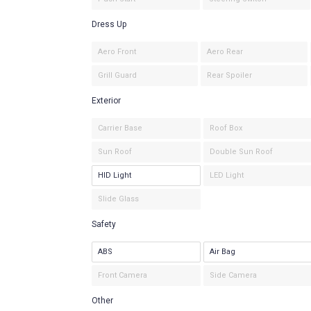
Dress Up
Aero Front
Aero Rear
Grill Guard
Rear Spoiler
Exterior
Carrier Base
Roof Box
Sun Roof
Double Sun Roof
HID Light
LED Light
Slide Glass
Safety
ABS
Air Bag
Front Camera
Side Camera
Other