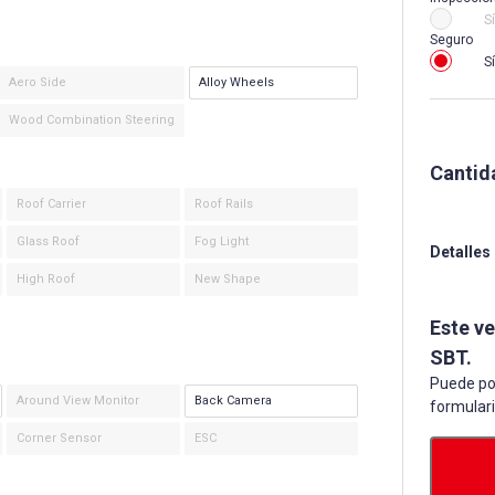
Sí
Seguro
Sí
Aero Side
Alloy Wheels
Wood Combination Steering
Cantid
Roof Carrier
Roof Rails
Glass Roof
Fog Light
Detalles
High Roof
New Shape
Este v
SBT.
Puede po
Around View Monitor
Back Camera
formular
Corner Sensor
ESC