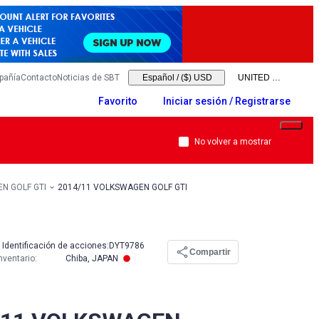
pañía
Contacto
Noticias de SBT
Español
/
($) USD
Favorito
Iniciar sesión / Registrarse
No volver a mostrar
N GOLF GTI
2014/11 VOLKSWAGEN GOLF GTI
Identificación de acciones:
DYT9786
Compartir
nventario
:
Chiba, JAPAN