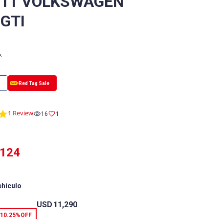
/11 VOLKSWAGEN
 GTI
k
5.0
1 Review
16
1
star
rating
,124
ehículo
USD
11,290
10.25%
OFF