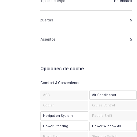
Tipo de cuerpo
Hatchback
puertas
5
Asientos
5
Opciones de coche
Comfort & Convenience
ACC
Air Conditioner
Cooler
Cruise Control
Navigation System
Paddle Shift
Power Steering
Power Window All
Push Start
Steering Switch