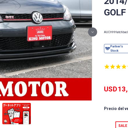
2014
GOLF
AUCHH
Hatchbac
USD
13
Precio del v
SALE