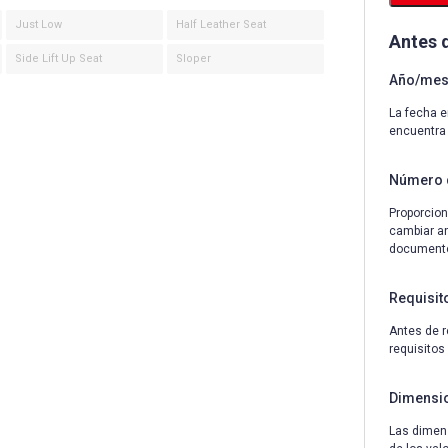
Just Low
Half Leather Seat
Antes 
Side Lift Up Seat
Sloper
Año/mes 
La fecha e
encuentra
Número 
Proporcion
cambiar an
documentos
Requisit
Antes de r
requisitos
Dimensi
Las dimens