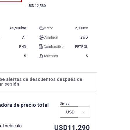
USD
12,580
65,930km
Motor
2,000cc
n
AT
Conducir
2WD
RHD
Combustible
PETROL
5
Asientos
5
be alertas de descuentos después de
iar sesión
Divisa
dora de precio total
el vehículo
USD
11,290