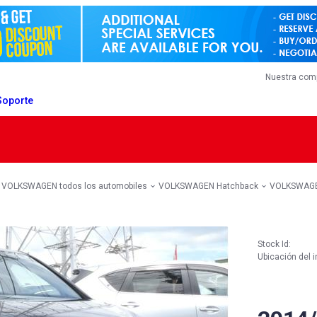
Nuestra com
Soporte
VOLKSWAGEN todos los automobiles
VOLKSWAGEN Hatchback
VOLKSWAGE
Stock Id:
Ubicación del i