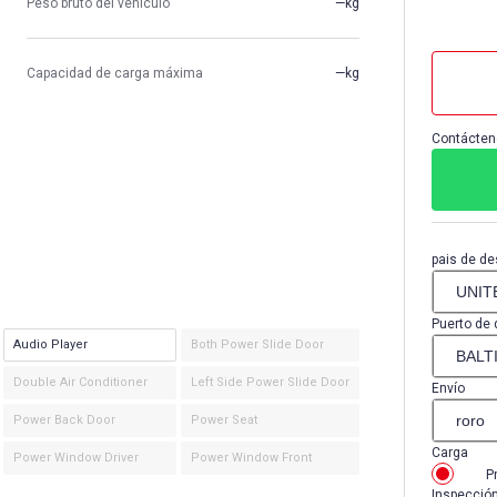
Peso bruto del vehículo
—kg
Capacidad de carga máxima
—kg
Contácten
pais de de
Puerto de 
Audio Player
Both Power Slide Door
Double Air Conditioner
Left Side Power Slide Door
Envío
Power Back Door
Power Seat
Carga
Power Window Driver
Power Window Front
P
Inspecció