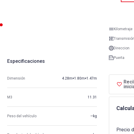
Kilometraje
Transmisió
Direccion
Puerta
Especificaciones
Dimensión
4.28m×1.80m×1.47m
Reci
inic
M3
11.31
Calcula
Peso del vehículo
—kg
Precio d