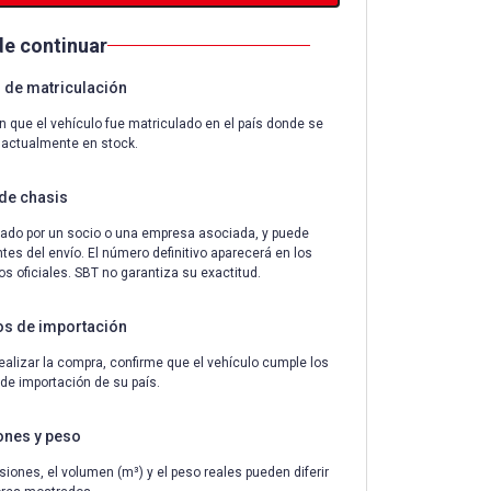
de continuar
de matriculación
n que el vehículo fue matriculado en el país donde se
 actualmente en stock.
de chasis
ado por un socio o una empresa asociada, y puede
tes del envío. El número definitivo aparecerá en los
 oficiales. SBT no garantiza su exactitud.
os de importación
ealizar la compra, confirme que el vehículo cumple los
 de importación de su país.
ones y peso
iones, el volumen (m³) y el peso reales pueden diferir