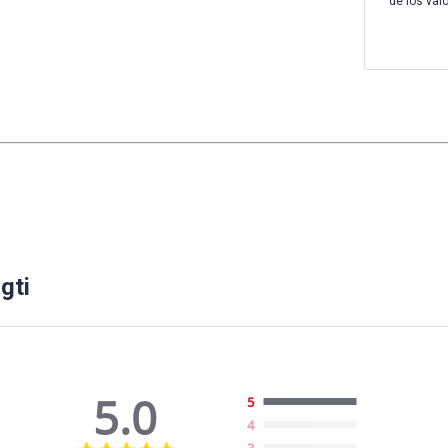
de los val
gti
5.0
5
4
5.0
3