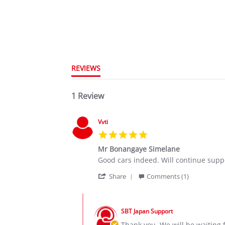
REVIEWS
1 Review
Vvti
5.0
star
Mr Bonangaye Simelane
rating
Review
review
Good cars indeed. Will continue supp
by
stating
'
Vvti
Mr
Share
Comments (1)
Share
on
Bonangaye
Review
19
Simelane
Comments
by
Jan
by
Vvti
2020
SBT Japan Support
Store
on
Owner
Thank you. We will be waiting 