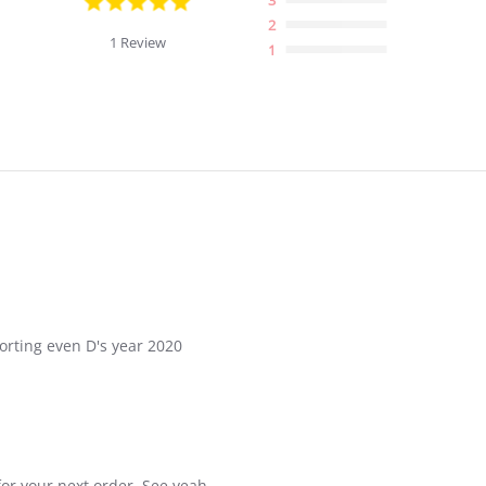
star
2
rating
1 Review
1
orting even D's year 2020
for your next order. See yeah.