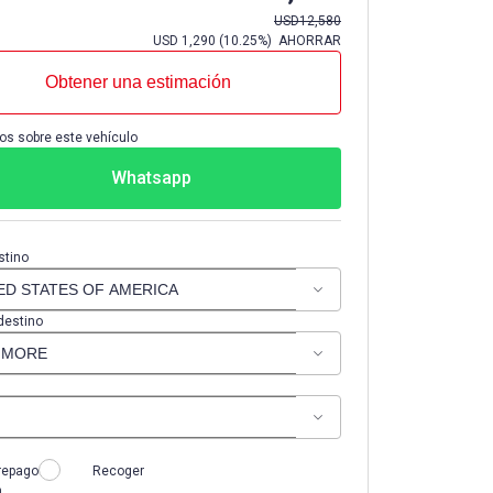
USD
12,580
USD
1,290
(
10.25%
) AHORRAR
Obtener una estimación
os sobre este vehículo
Whatsapp
stino
destino
repago
Recoger
n