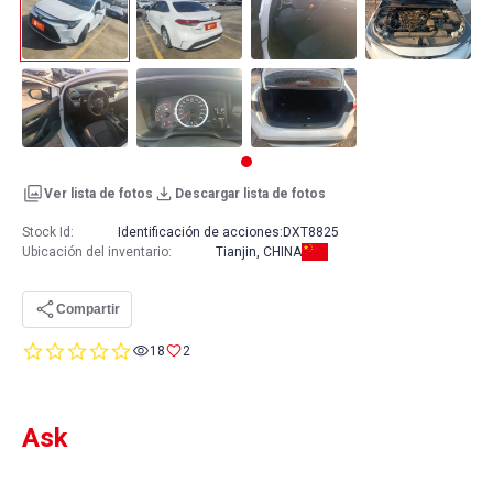
Ver lista de fotos
Descargar lista de fotos
Stock Id:
Identificación de acciones:
DXT8825
Ubicación del inventario
:
Tianjin, CHINA
Compartir
0.0
18
2
star
rating
Ask