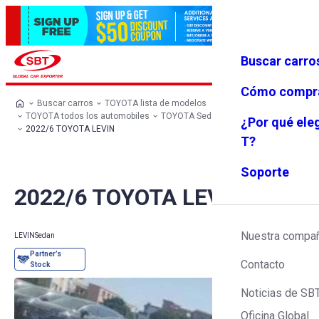
Buscar carro
Iniciar se
Favoritos
Menú
sión
Cómo compr
Buscar carros
TOYOTA lista de modelos
TOYOTA todos los automobiles
TOYOTA Sedan
TOYOTA LEVIN
¿Por qué ele
2022/6 TOYOTA LEVIN
T?
Soporte
2022/6 TOYOTA LEVIN
Nuestra compa
LEVIN
Sedan
Contacto
Noticias de SB
Oficina Global