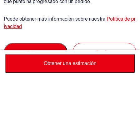
qué punto ha progresado con un pedido.
Puede obtener más información sobre nuestra
Política de pr
ivacidad
.
Accept
Decline
Obtener una estimación
Divisa
Calculadora de precio total
Comprar
Soporte
Precio del vehículo
USD
7,500
Sobre Nosotros
Contáctenos sobre este vehículo
Whatsapp
Consulta