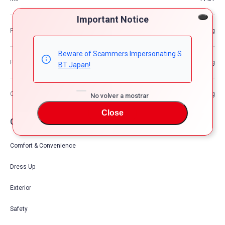
Important Notice
Peso del vehículo
—kg
Beware of Scammers Impersonating S
Peso bruto del vehículo
—kg
BT Japan!
Capacidad de carga máxima
—kg
No volver a mostrar
Close
Opciones de coche
Comfort & Convenience
Dress Up
Exterior
Safety