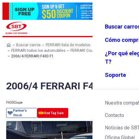
Buscar carro
Iniciar se
Favoritos
Menú
sión
Cómo compr
Buscar carros
FERRARI lista de modelos
FERRARI todos los automobiles
FERRARI Coupe
FERRARI F430
¿Por qué ele
2006/4 FERRARI F430 F1
T?
Soporte
2006/4 FERRARI F430 F1
Nuestra compa
F430
Coupe
Contacto
Noticias de SB
Oficina Global