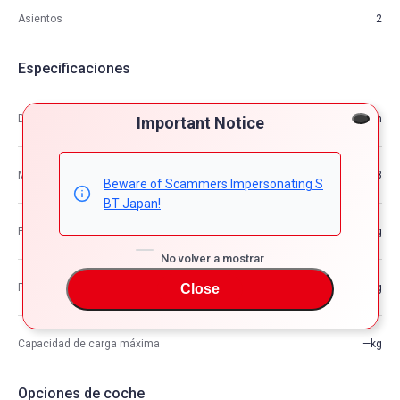
Asientos
2
Especificaciones
Dimensión
4.51m×1.92m×1.21m
Important Notice
M3
10.53
Beware of Scammers Impersonating S
BT Japan!
Peso del vehículo
—kg
No volver a mostrar
Close
Peso bruto del vehículo
—kg
Capacidad de carga máxima
—kg
Opciones de coche