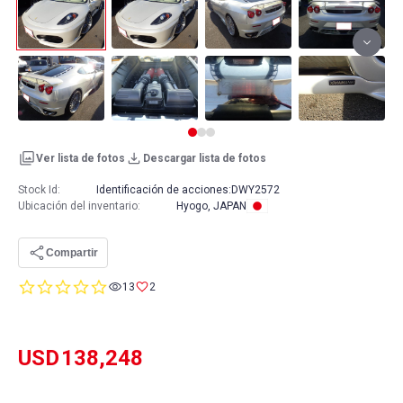
Ver lista de fotos
Descargar lista de fotos
Stock Id:
Identificación de acciones:
DWY2572
Ubicación del inventario
:
Hyogo, JAPAN
Compartir
0.0
13
2
star
rating
USD
138,248