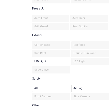
Dress Up
Aero Front
Aero Rear
Grill Guard
Rear Spoiler
Exterior
Carrier Base
Roof Box
Sun Roof
Double Sun Roof
HID Light
LED Light
Slide Glass
Safety
ABS
Air Bag
Front Camera
Side Camera
Other