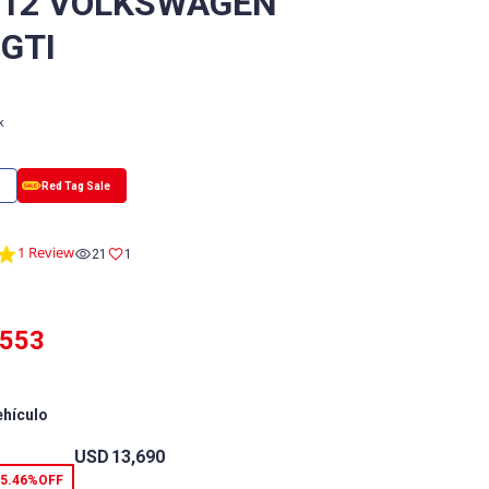
/12 VOLKSWAGEN
 GTI
k
5.0
1 Review
21
1
star
rating
,553
ehículo
USD
13,690
5.46%
OFF