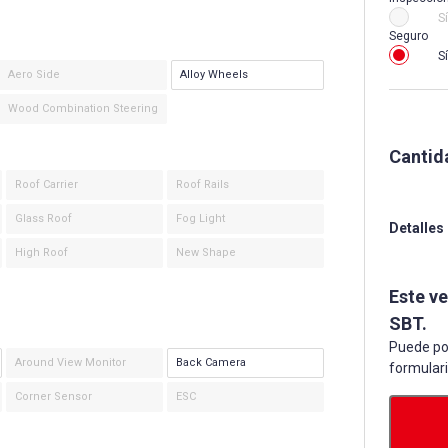
Sí
Seguro
Sí
Aero Side
Alloy Wheels
Wood Combination Steering
Cantid
Roof Carrier
Roof Rails
Glass Roof
Fog Light
Detalles
High Roof
New Shape
Este v
SBT.
Puede po
Around View Monitor
Back Camera
formular
Corner Sensor
ESC