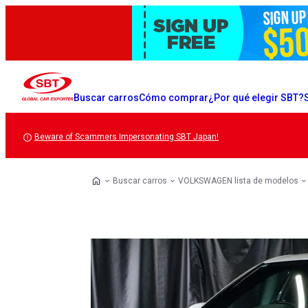
Buscar carros
Cómo comprar
¿Por qué elegir SBT?
Beware of Scammers Impersonating SBT Japan!
Buscar carros
VOLKSWAGEN lista de modelos