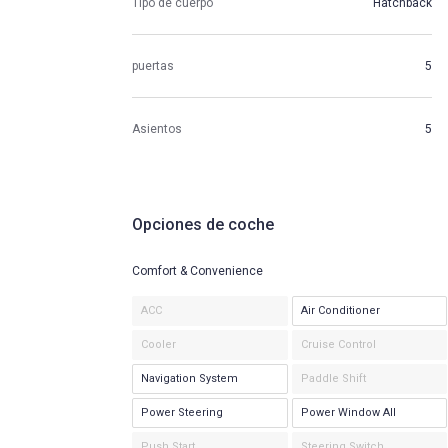
Tipo de cuerpo
Hatchback
puertas
5
Asientos
5
Opciones de coche
Comfort & Convenience
ACC
Air Conditioner
Cooler
Cruise Control
Navigation System
Paddle Shift
Power Steering
Power Window All
Push Start
Steering Switch