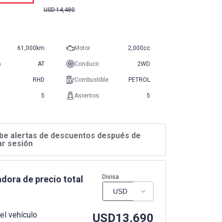
USD
14,480
61,000km
Motor
2,000cc
n
AT
Conducir
2WD
RHD
Combustible
PETROL
5
Asientos
5
be alertas de descuentos después de
iar sesión
Divisa
dora de precio total
el vehículo
USD
13,690