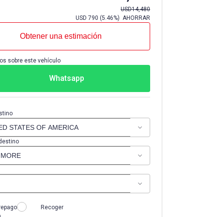
USD
14,480
USD
790
(
5.46%
) AHORRAR
Obtener una estimación
os sobre este vehículo
Whatsapp
stino
destino
repago
Recoger
n