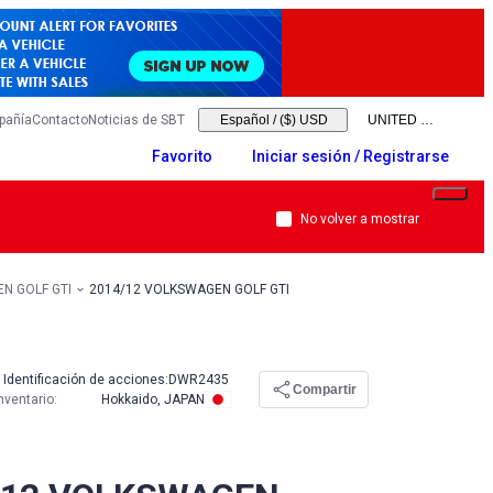
pañía
Contacto
Noticias de SBT
Español
/
($) USD
Favorito
Iniciar sesión / Registrarse
No volver a mostrar
N GOLF GTI
2014/12 VOLKSWAGEN GOLF GTI
Identificación de acciones:
DWR2435
Compartir
nventario
:
Hokkaido, JAPAN