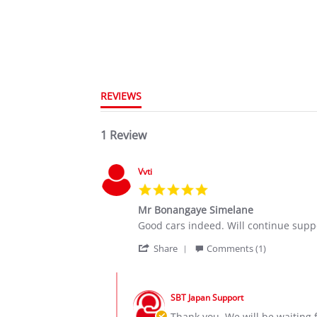
REVIEWS
1 Review
Vvti
5.0
star
Mr Bonangaye Simelane
rating
Review
review
Good cars indeed. Will continue supp
by
stating
'
Vvti
Mr
Share
Comments (1)
Share
on
Bonangaye
Review
19
Simelane
Comments
by
Jan
by
Vvti
2020
SBT Japan Support
Store
on
Owner
Thank you. We will be waiting 