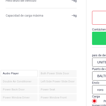
Peso bruto del vehículo
—kg
Capacidad de carga máxima
—kg
Contácten
pais de de
Puerto de 
Audio Player
Both Power Slide Door
Double Air Conditioner
Left Side Power Slide Door
Envío
Power Back Door
Power Seat
Carga
Power Window Driver
Power Window Front
P
Inspecció