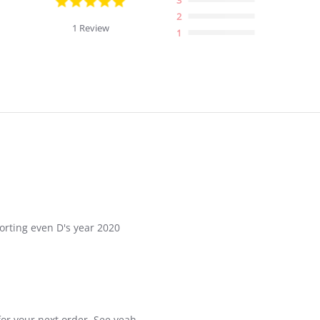
star
2
rating
1 Review
1
orting even D's year 2020
for your next order. See yeah.