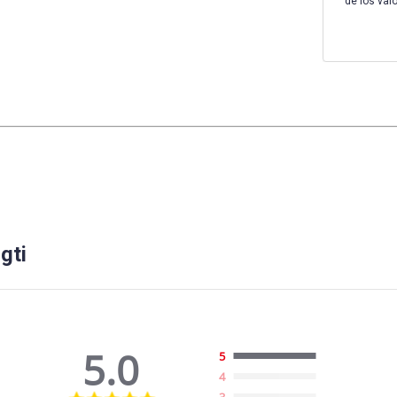
de los val
gti
5.0
5
4
5.0
3