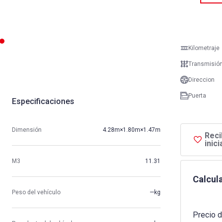
Kilometraje
Transmisió
Direccion
Puerta
Especificaciones
Dimensión
4.28m×1.80m×1.47m
Reci
inic
M3
11.31
Calcula
Peso del vehículo
—kg
Precio d