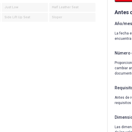
Just Low
Half Leather Seat
Antes 
Side Lift Up Seat
Sloper
Año/mes 
La fecha e
encuentra
Número 
Proporcion
cambiar an
documentos
Requisit
Antes de r
requisitos
Dimensi
Las dimens