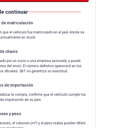
de continuar
de matriculación
n que el vehículo fue matriculado en el país donde se
 actualmente en stock.
de chasis
ado por un socio o una empresa asociada, y puede
tes del envío. El número definitivo aparecerá en los
 oficiales. SBT no garantiza su exactitud.
os de importación
ealizar la compra, confirme que el vehículo cumple los
 de importación de su país.
ones y peso
iones, el volumen (m³) y el peso reales pueden diferir