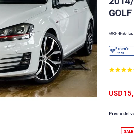
2014
GOLF
AUCHH
Hatchbac
USD
15
Precio del v
SALE