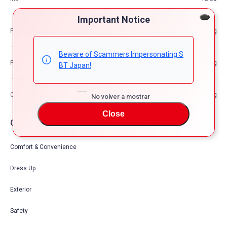
Important Notice
Peso del vehículo
—kg
Beware of Scammers Impersonating S
Peso bruto del vehículo
—kg
BT Japan!
Capacidad de carga máxima
—kg
No volver a mostrar
Close
Opciones de coche
Comfort & Convenience
Dress Up
Exterior
Safety