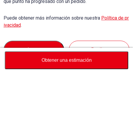
qué punto ha progresado con un pedido.
Puede obtener más información sobre nuestra
Política de pr
ivacidad
.
Accept
Decline
Obtener una estimación
Divisa
Calculadora de precio total
Comprar
Soporte
Precio del vehículo
USD
6,250
Sobre Nosotros
Contáctenos sobre este vehículo
Whatsapp
Consulta