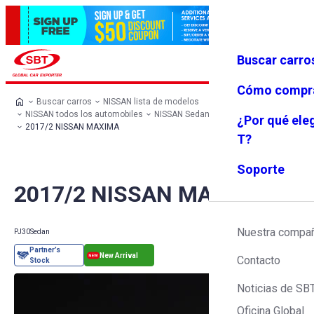
Buscar carro
Iniciar se
Favoritos
Menú
sión
Cómo compr
Buscar carros
NISSAN lista de modelos
NISSAN todos los automobiles
NISSAN Sedan
NISSAN MAXIMA
¿Por qué ele
2017/2 NISSAN MAXIMA
T?
Soporte
2017/2 NISSAN MAXIMA
Nuestra compa
PJ30
Sedan
Contacto
Noticias de SB
Oficina Global