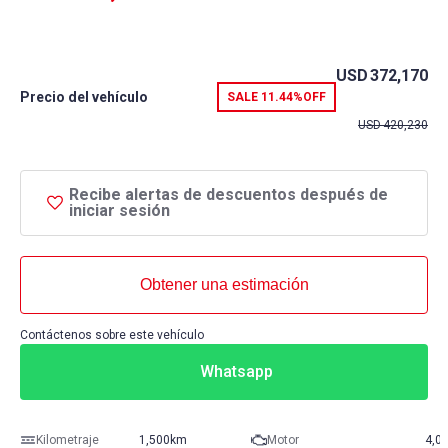
USD
372,170
Precio del vehículo
SALE
11.44%
OFF
USD
420,230
Recibe alertas de descuentos después de
iniciar sesión
Obtener una estimación
Contáctenos sobre este vehículo
Whatsapp
Kilometraje
1,500km
Motor
4,0