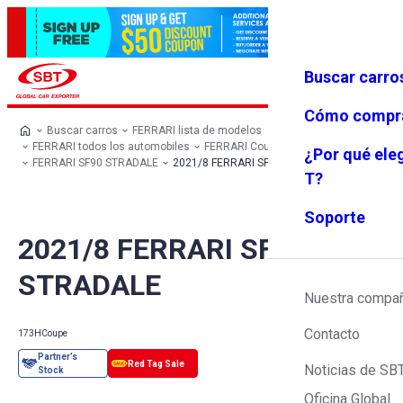
Buscar carro
Iniciar se
Favoritos
Menú
sión
Cómo compr
Buscar carros
FERRARI lista de modelos
FERRARI todos los automobiles
FERRARI Coupe
¿Por qué ele
FERRARI SF90 STRADALE
2021/8 FERRARI SF90 STRADALE
T?
Soporte
2021/8 FERRARI SF90
STRADALE
Nuestra compa
Contacto
173H
Coupe
Noticias de SB
Oficina Global