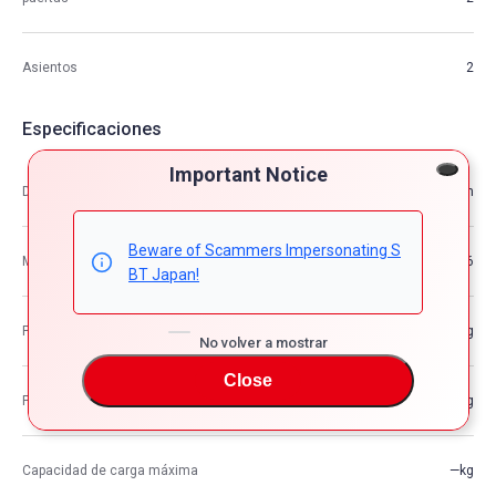
Asientos
2
Especificaciones
Important Notice
Dimensión
4.71m×1.97m×1.23m
Beware of Scammers Impersonating S
M3
11.36
BT Japan!
Peso del vehículo
—kg
No volver a mostrar
Close
Peso bruto del vehículo
—kg
Capacidad de carga máxima
—kg