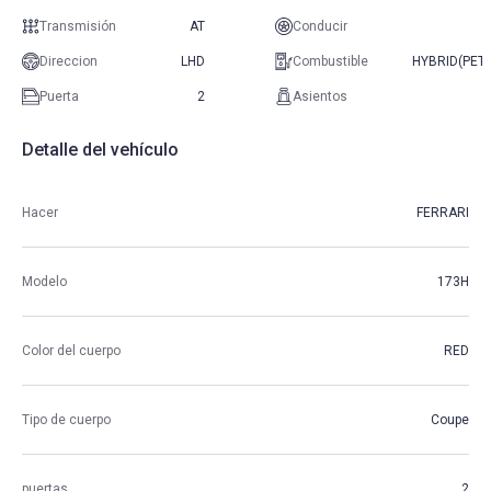
Transmisión
AT
Conducir
Direccion
LHD
Combustible
HYBRID(PET
Puerta
2
Asientos
Detalle del vehículo
Hacer
FERRARI
Modelo
173H
Color del cuerpo
RED
Tipo de cuerpo
Coupe
puertas
2