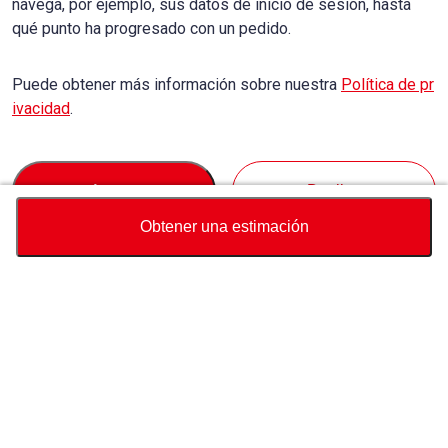
navega, por ejemplo, sus datos de inicio de sesión, hasta
qué punto ha progresado con un pedido.
Puede obtener más información sobre nuestra
Política de pr
ivacidad
.
Accept
Decline
Obtener una estimación
Divisa
Calculadora de precio total
Comprar
Soporte
Precio del vehículo
USD
7,150
Sobre Nosotros
USD
7,250
USD
100
(
1.38%
) AHORRAR