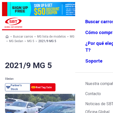
Buscar carro
Iniciar se
Favoritos
Menú
sión
Cómo compr
Buscar carros
MG lista de modelos
MG todos los automobiles
MG Sedan
MG 5
2021/9 MG 5
¿Por qué ele
T?
Soporte
2021/9 MG 5
5
Sedan
Nuestra compa
Contacto
Noticias de SB
Oficina Global