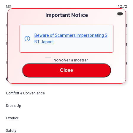
M3
12.72
Important Notice
Peso del vehículo
—kg
Beware of Scammers Impersonating S
BT Japan!
Peso bruto del vehículo
—kg
No volver a mostrar
Capacidad de carga máxima
—kg
Close
Opciones de coche
Comfort & Convenience
Dress Up
Exterior
Safety