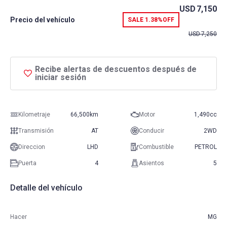
USD
7,150
Precio del vehículo
SALE
1.38%
OFF
USD
7,250
Recibe alertas de descuentos después de
iniciar sesión
Kilometraje
66,500km
Motor
1,490cc
Transmisión
AT
Conducir
2WD
Direccion
LHD
Combustible
PETROL
Puerta
4
Asientos
5
Detalle del vehículo
Hacer
MG