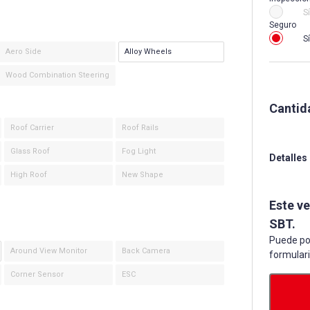
Sí
Seguro
Sí
Aero Side
Alloy Wheels
Wood Combination Steering
Cantid
Roof Carrier
Roof Rails
Glass Roof
Fog Light
Detalles
High Roof
New Shape
Este v
SBT.
Puede po
Around View Monitor
Back Camera
formular
Corner Sensor
ESC