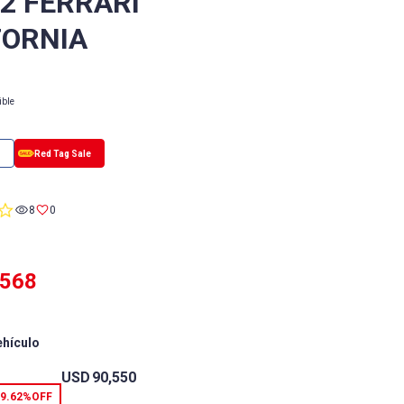
/2 FERRARI
FORNIA
ible
0.0
8
0
star
rating
,568
ehículo
USD
90,550
9.62%
OFF