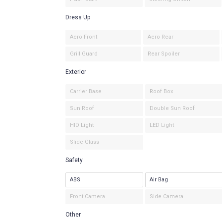
Dress Up
Aero Front
Aero Rear
Grill Guard
Rear Spoiler
Exterior
Carrier Base
Roof Box
Sun Roof
Double Sun Roof
HID Light
LED Light
Slide Glass
Safety
ABS
Air Bag
Front Camera
Side Camera
Other