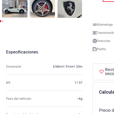
Kilometraje
Transmisió
Direccion
Puerta
Especificaciones
Dimensión
4.58m×1.91m×1.33m
Reci
inic
M3
11.57
Calcula
Peso del vehículo
—kg
Precio d