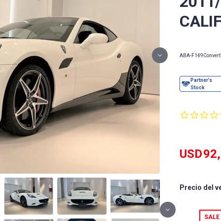
2011
CALI
ABA-F149
Convert
USD
92
Precio del v
SALE