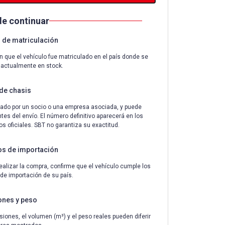
de continuar
de matriculación
n que el vehículo fue matriculado en el país donde se
 actualmente en stock.
de chasis
ado por un socio o una empresa asociada, y puede
tes del envío. El número definitivo aparecerá en los
 oficiales. SBT no garantiza su exactitud.
os de importación
ealizar la compra, confirme que el vehículo cumple los
 de importación de su país.
ones y peso
iones, el volumen (m³) y el peso reales pueden diferir