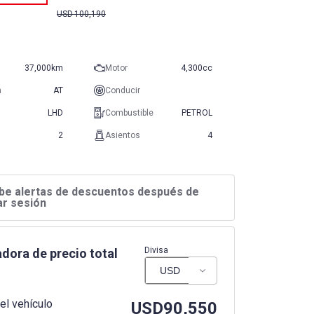
USD
100,190
37,000km
Motor
4,300cc
n
AT
Conducir
LHD
Combustible
PETROL
2
Asientos
4
be alertas de descuentos después de
iar sesión
Divisa
dora de precio total
el vehículo
USD
90,550