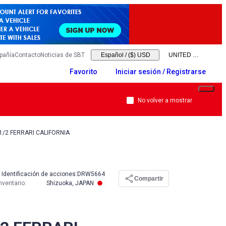
pañía
Contacto
Noticias de SBT
Español
/
($) USD
Favorito
Iniciar sesión / Registrarse
No volver a mostrar
1/2 FERRARI CALIFORNIA
Identificación de acciones:
DRW5664
Compartir
nventario
:
Shizuoka, JAPAN