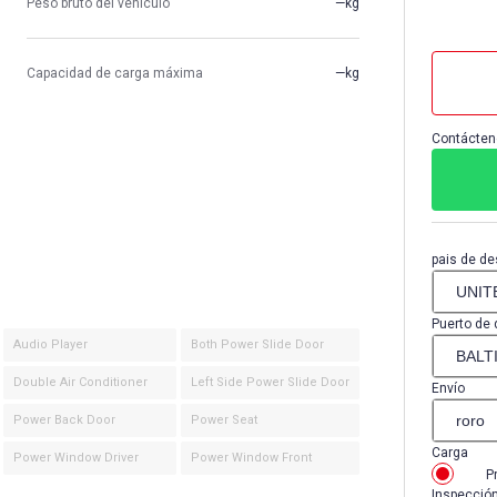
Peso bruto del vehículo
—kg
Capacidad de carga máxima
—kg
Contácten
pais de de
Puerto de 
Audio Player
Both Power Slide Door
Double Air Conditioner
Left Side Power Slide Door
Envío
Power Back Door
Power Seat
Carga
Power Window Driver
Power Window Front
P
Inspecció