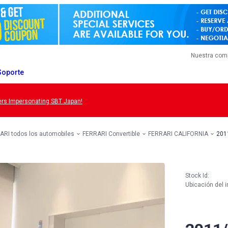
Nuestra com
Soporte
s Impersonating SBT Japan!
ARI todos los automobiles
FERRARI Convertible
FERRARI CALIFORNIA
201
Stock Id:
Ubicación del i