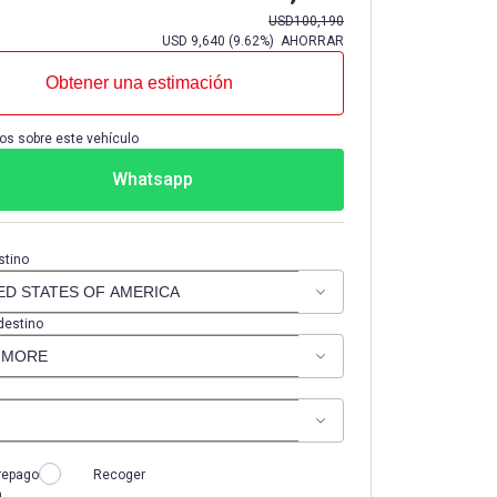
USD
100,190
USD
9,640
(
9.62%
) AHORRAR
Obtener una estimación
os sobre este vehículo
Whatsapp
stino
destino
repago
Recoger
n