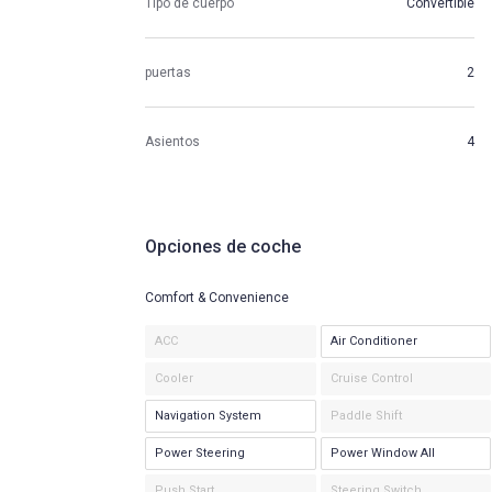
Tipo de cuerpo
Convertible
puertas
2
Asientos
4
Opciones de coche
Comfort & Convenience
ACC
Air Conditioner
Cooler
Cruise Control
Navigation System
Paddle Shift
Power Steering
Power Window All
Push Start
Steering Switch