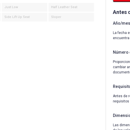
Just Low
Half Leather Seat
Antes 
Side Lift Up Seat
Sloper
Año/mes 
La fecha e
encuentra
Número 
Proporcion
cambiar an
documentos
Requisit
Antes de r
requisitos
Dimensi
Las dimens