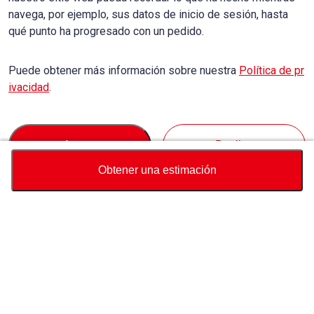
navega, por ejemplo, sus datos de inicio de sesión, hasta
qué punto ha progresado con un pedido.
Puede obtener más información sobre nuestra
Política de pr
ivacidad
.
Accept
Decline
Obtener una estimación
Divisa
Calculadora de precio total
Comprar
Soporte
Precio del vehículo
USD
8,250
Sobre Nosotros
Contáctenos sobre este vehículo