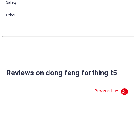
Safety
Other
Reviews on dong feng forthing t5
Powered by
0.0
star
0 Reviews
rating