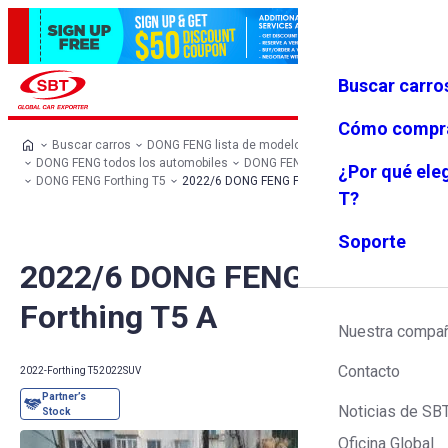
Buscar carro
Iniciar se
Favoritos
Menú
sión
Cómo compr
Buscar carros
DONG FENG lista de modelos
DONG FENG todos los automobiles
DONG FENG SUV
¿Por qué ele
DONG FENG Forthing T5
2022/6 DONG FENG Forthing T5 A
T?
Soporte
2022/6 DONG FENG
Forthing T5 A
Nuestra compa
Contacto
2022-Forthing T5
2022
SUV
Noticias de SB
Oficina Global