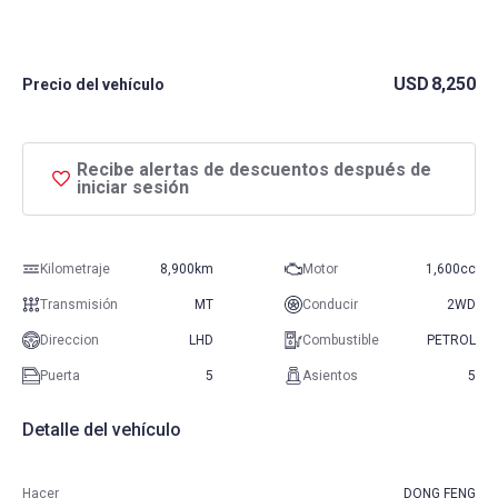
USD
8,250
Precio del vehículo
Recibe alertas de descuentos después de
iniciar sesión
Kilometraje
8,900km
Motor
1,600cc
Transmisión
MT
Conducir
2WD
Direccion
LHD
Combustible
PETROL
Puerta
5
Asientos
5
Detalle del vehículo
Hacer
DONG FENG