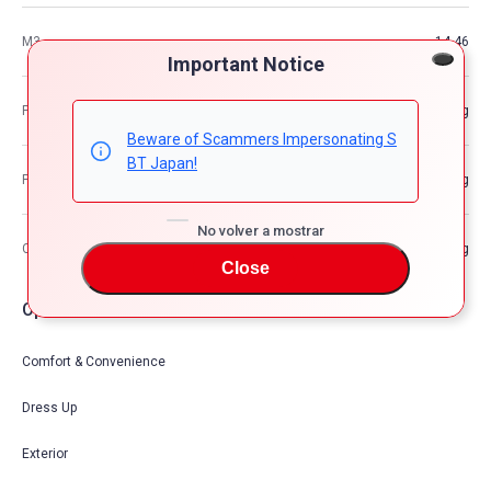
M3
14.46
Important Notice
Peso del vehículo
1,395kg
Beware of Scammers Impersonating S
BT Japan!
Peso bruto del vehículo
—kg
No volver a mostrar
Capacidad de carga máxima
386kg
Close
Opciones de coche
Comfort & Convenience
Dress Up
Exterior