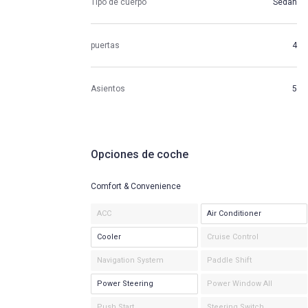
Tipo de cuerpo
Sedan
puertas
4
Asientos
5
Opciones de coche
Comfort & Convenience
ACC
Air Conditioner
Cooler
Cruise Control
Navigation System
Paddle Shift
Power Steering
Power Window All
Push Start
Steering Switch