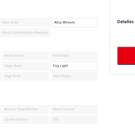
Detalles
Aero Side
Alloy Wheels
Wood Combination Steering
Roof Carrier
Roof Rails
Glass Roof
Fog Light
High Roof
New Shape
Around View Monitor
Back Camera
Corner Sensor
ESC