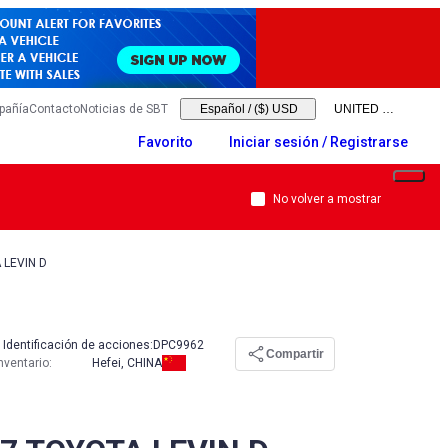
pañía
Contacto
Noticias de SBT
Español
/
($) USD
Favorito
Iniciar sesión / Registrarse
No volver a mostrar
 LEVIN D
Identificación de acciones:
DPC9962
Compartir
nventario
:
Hefei, CHINA