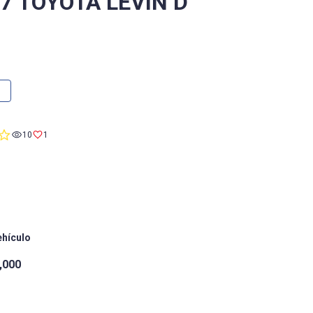
/7 TOYOTA LEVIN D
0.0
10
1
star
rating
ehículo
,000