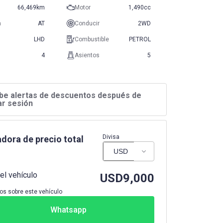
66,469km
Motor
1,490cc
n
AT
Conducir
2WD
LHD
Combustible
PETROL
4
Asientos
5
be alertas de descuentos después de
iar sesión
Divisa
dora de precio total
el vehículo
USD
9,000
os sobre este vehículo
Whatsapp