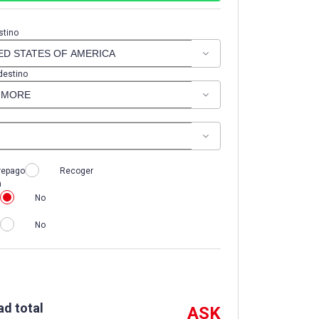
stino
destino
repago
Recoger
n
No
No
ad total
ASK