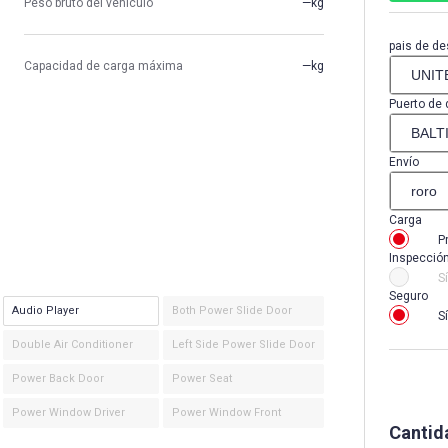
Peso bruto del vehículo
—kg
pais de de
Capacidad de carga máxima
—kg
Puerto de 
Envío
Carga
P
Inspecció
Sí
Seguro
Audio Player
Both Power Slide Door
Sí
Double Air Conditioner
Left Side Power Slide Door
Power Back Door
Power Seat
Power Window Driver
Power Window Front
Cantid