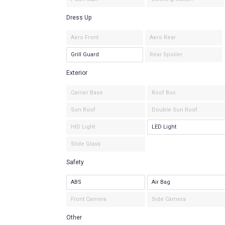
Dress Up
Aero Front
Aero Rear
Grill Guard
Rear Spoiler
Exterior
Carrier Base
Roof Box
Sun Roof
Double Sun Roof
HID Light
LED Light
Slide Glass
Safety
ABS
Air Bag
Front Camera
Side Camera
Other