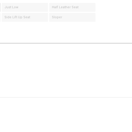
Just Low
Half Leather Seat
Side Lift Up Seat
Sloper