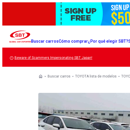
Buscar carros
Cómo comprar
¿Por qué elegir SBT?
Beware of Scammers Impersonating SBT Japan!
Buscar carros
TOYOTA lista de modelos
TOYO