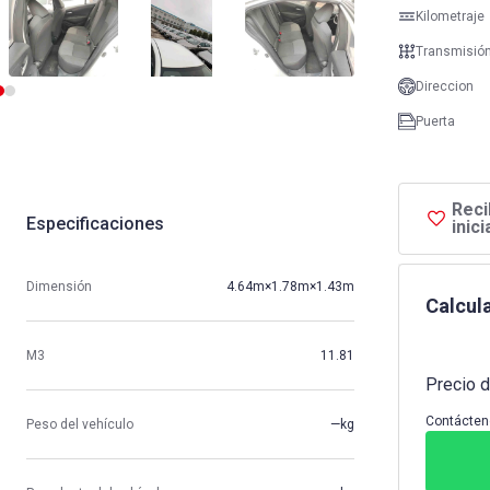
Kilometraje
Transmisió
Direccion
Puerta
Reci
Especificaciones
inic
Dimensión
4.64m×1.78m×1.43m
Calcula
M3
11.81
Precio d
Contácten
Peso del vehículo
—kg