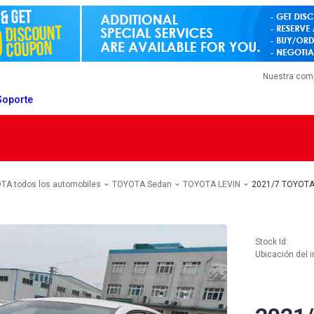
Nuestra com
Soporte
TA todos los automobiles
TOYOTA Sedan
TOYOTA LEVIN
2021/7 TOYOTA
Stock Id:
Ubicación del i