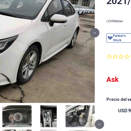
2021
LEVIN
Sedan
Ask
Precio del v
USD
9