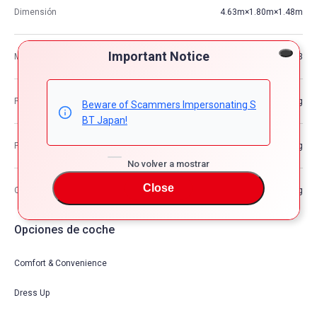
Dimensión
4.63m×1.80m×1.48m
Important Notice
M3
12.33
Peso del vehículo
—kg
Beware of Scammers Impersonating S
BT Japan!
Peso bruto del vehículo
—kg
No volver a mostrar
Close
Capacidad de carga máxima
—kg
Opciones de coche
Comfort & Convenience
Dress Up