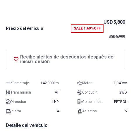
USD
5,800
Precio del vehículo
SALE
1.69%
OFF
USD
5,900
Recibe alertas de descuentos después de
iniciar sesión
Kilometraje
142,000km
Motor
1,349cc
Transmisión
AT
Conducir
2WD
Direccion
LHD
Combustible
PETROL
Puerta
4
Asientos
5
Detalle del vehículo