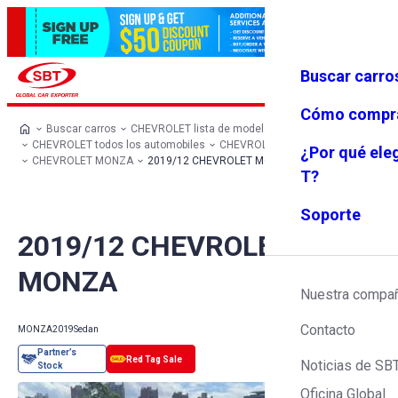
Buscar carro
Iniciar se
Favoritos
Menú
sión
Cómo compr
Buscar carros
CHEVROLET lista de modelos
CHEVROLET todos los automobiles
CHEVROLET Sedan
¿Por qué ele
CHEVROLET MONZA
2019/12 CHEVROLET MONZA
T?
Soporte
2019/12 CHEVROLET
MONZA
Nuestra compa
Contacto
MONZA
2019
Sedan
Noticias de SB
Oficina Global