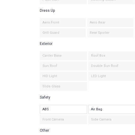
Dress Up
Aero Front
Aero Rear
Grill Guard
Rear Spoiler
Exterior
Carrier Base
Roof Box
Sun Roof
Double Sun Roof
HID Light
LED Light
Slide Glass
Safety
ABS
Air Bag
Front Camera
Side Camera
Other