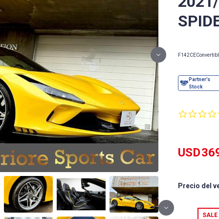
2021/
SPID
F142CE
Convertib
USD
36
Precio del v
SALE