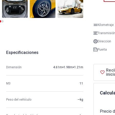
Kilometraje
Transmisió
Direccion
Puerta
Especificaciones
Dimensión
4.61m×1.98m×1.21m
Reci
inic
M3
11
Calcula
Peso del vehículo
—kg
Precio d