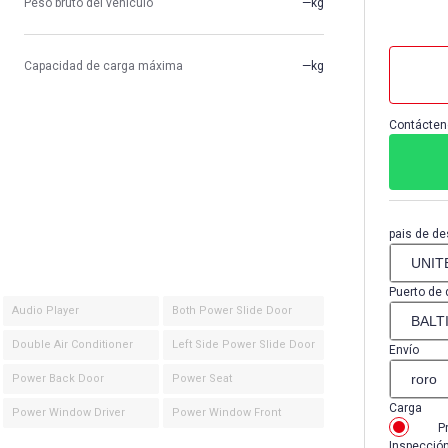
Peso bruto del vehículo
—kg
Capacidad de carga máxima
—kg
Contácten
pais de de
Puerto de 
Audio Player
Both Power Slide Door
Double Air Conditioner
Left Side Power Slide Door
Envío
Power Back Door
Power Seat
Carga
Power Window Driver
Power Window Front
P
Inspecció