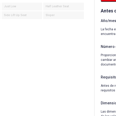
Just Low
Half Leather Seat
Antes 
Side Lift Up Seat
Sloper
Año/mes 
La fecha e
encuentra
Número 
Proporcion
cambiar an
documentos
Requisit
Antes de r
requisitos
Dimensi
Las dimens