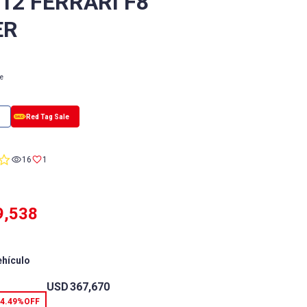
12 FERRARI F8
ER
le
0.0
16
1
star
rating
9,538
ehículo
USD
367,670
4.49%
OFF