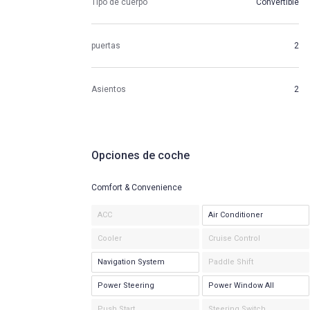
Tipo de cuerpo
Convertible
puertas
2
Asientos
2
Opciones de coche
Comfort & Convenience
ACC
Air Conditioner
Cooler
Cruise Control
Navigation System
Paddle Shift
Power Steering
Power Window All
Push Start
Steering Switch