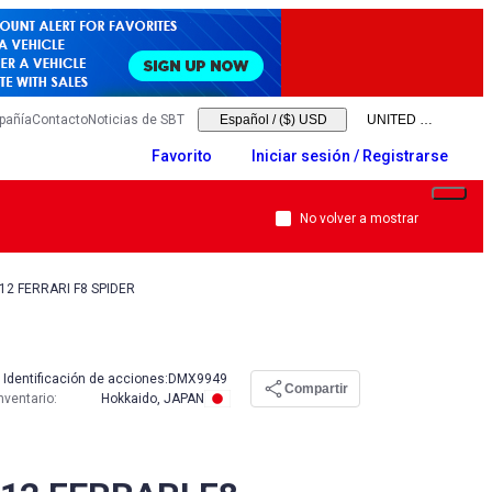
pañía
Contacto
Noticias de SBT
Español
/
($) USD
Favorito
Iniciar sesión / Registrarse
No volver a mostrar
12 FERRARI F8 SPIDER
Identificación de acciones:
DMX9949
Compartir
nventario
:
Hokkaido, JAPAN