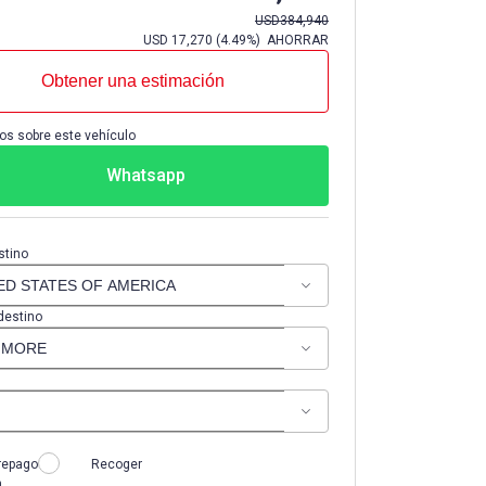
USD
384,940
USD
17,270
(
4.49%
) AHORRAR
Obtener una estimación
os sobre este vehículo
Whatsapp
stino
destino
repago
Recoger
n