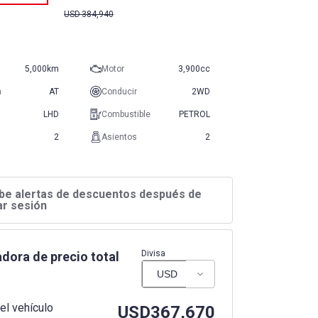
USD
384,940
5,000km
Motor
3,900cc
n
AT
Conducir
2WD
LHD
Combustible
PETROL
2
Asientos
2
be alertas de descuentos después de
iar sesión
Divisa
dora de precio total
el vehículo
USD
367,670