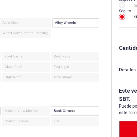
Sí
Seguro
Sí
Aero Side
Alloy Wheels
Wood Combination Steering
Cantid
Roof Carrier
Roof Rails
Glass Roof
Fog Light
Detalles
High Roof
New Shape
Este v
SBT.
Puede po
Around View Monitor
Back Camera
este form
Corner Sensor
ESC