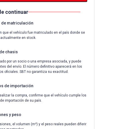
de continuar
de matriculación
n que el vehículo fue matriculado en el país donde se
 actualmente en stock.
de chasis
ado por un socio o una empresa asociada, y puede
tes del envío. El número definitivo aparecerá en los
 oficiales. SBT no garantiza su exactitud.
os de importación
ealizar la compra, confirme que el vehículo cumple los
 de importación de su país.
ones y peso
iones, el volumen (m³) y el peso reales pueden diferir