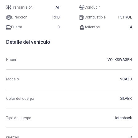
Transmisión
AT
Conducir
Direccion
RHD
Combustible
PETROL
Puerta
3
Asientos
4
Detalle del vehículo
Hacer
VOLKSWAGEN
Modelo
9CAZJ
Color del cuerpo
SILVER
Tipo de cuerpo
Hatchback
puertas
3