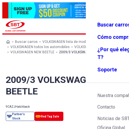
Buscar carro
Iniciar se
Favoritos
Menú
sión
Cómo compr
Buscar carros
VOLKSWAGEN lista de modelos
VOLKSWAGEN todos los automobiles
VOLKSWAGEN Hatchback
¿Por qué ele
VOLKSWAGEN NEW BEETLE
2009/3 VOLKSWAGEN NEW BEETLE
T?
Soporte
2009/3 VOLKSWAGEN NEW
BEETLE
Nuestra compa
Contacto
9CAZJ
Hatchback
Noticias de SB
Oficina Global