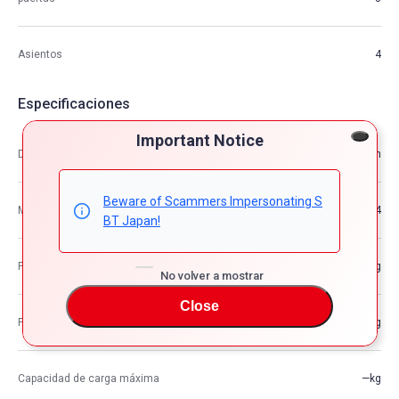
Asientos
4
Especificaciones
Important Notice
Dimensión
4.13m×1.74m×1.50m
Beware of Scammers Impersonating S
M3
10.74
BT Japan!
Peso del vehículo
—kg
No volver a mostrar
Close
Peso bruto del vehículo
—kg
Capacidad de carga máxima
—kg